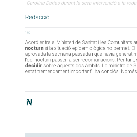
Carolina Darias durant la seva intervenció a la rod
Redacció
169
Acord entre el Ministeri de Sanitat i les Comunitats au
nocturn
si la situació epidemiològica ho permet. El C
aprovada la setmana passada i que havia generat mal
l’oci nocturn passen a ser recomanacions. Per tant,
decidir
sobre aquests dos àmbits. La ministra de S
estat tremendament important”, ha conclòs. Només e