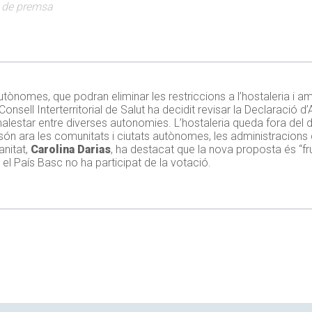
a de premsa
tònomes, que podran eliminar les restriccions a l’hostaleria i ampl
onsell Interterritorial de Salut ha decidit revisar la Declaració
estar entre diverses autonomies. L’hostaleria queda fora del d
 són ara les comunitats i ciutats autònomes, les administracion
anitat,
Carolina Darias
, ha destacat que la nova proposta és “frui
l País Basc no ha participat de la votació.