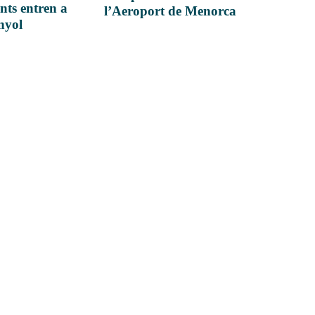
nts entren a
l’Aeroport de Menorca
anyol