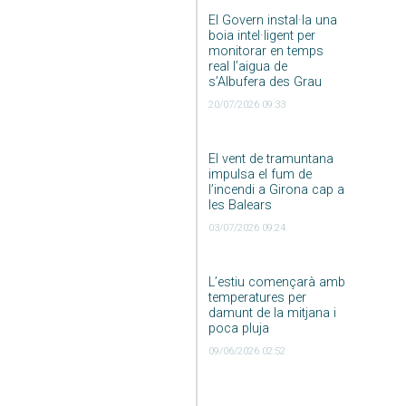
El Govern instal·la una
boia intel·ligent per
monitorar en temps
real l’aigua de
s’Albufera des Grau
20/07/2026 09:33
El vent de tramuntana
impulsa el fum de
l’incendi a Girona cap a
les Balears
03/07/2026 09:24
L’estiu començarà amb
temperatures per
damunt de la mitjana i
poca pluja
09/06/2026 02:52