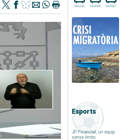
MIGDIA
VESPRE
CAP.SET
Esports
JP Financial, un equip
sense límits