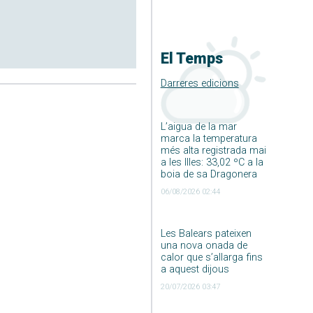
El Temps
Darreres edicions
L’aigua de la mar
marca la temperatura
més alta registrada mai
a les Illes: 33,02 ºC a la
boia de sa Dragonera
06/08/2026 02:44
Les Balears pateixen
una nova onada de
calor que s’allarga fins
a aquest dijous
20/07/2026 03:47