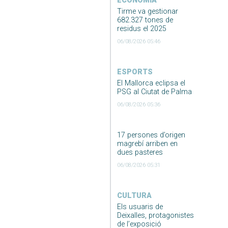
ECONOMIA
Tirme va gestionar
682.327 tones de
residus el 2025
06/08/2026 05:46
ESPORTS
El Mallorca eclipsa el
PSG al Ciutat de Palma
06/08/2026 05:36
17 persones d’origen
magrebí arriben en
dues pasteres
06/08/2026 05:31
CULTURA
Els usuaris de
Deixalles, protagonistes
de l’exposició