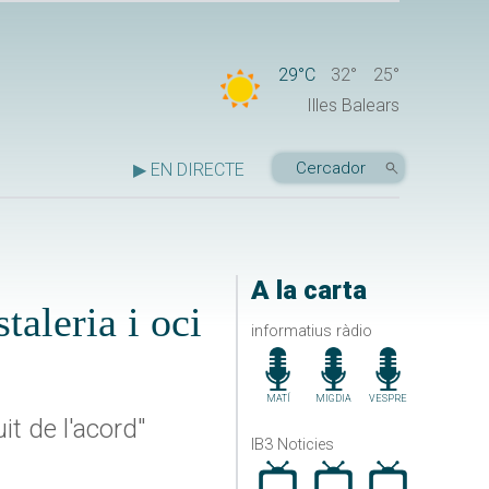
29°C
32°
25°
Illes Balears
▶ EN DIRECTE
A la carta
taleria i oci
informatius ràdio
MATÍ
MIGDIA
VESPRE
it de l'acord"
IB3 Noticies