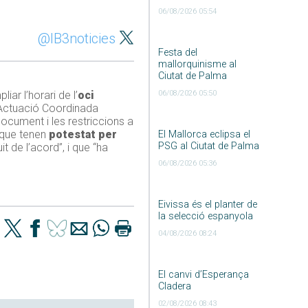
06/08/2026 05:54
@IB3noticies
Festa del
mallorquinisme al
Ciutat de Palma
iar l’horari de l’
oci
06/08/2026 05:50
 d’Actuació Coordinada
ocument i les restriccions a
s que tenen
potestat per
El Mallorca eclipsa el
PSG al Ciutat de Palma
t de l’acord”, i que “ha
06/08/2026 05:36
Eivissa és el planter de
la selecció espanyola
04/08/2026 08:24
El canvi d’Esperança
Cladera
02/08/2026 08:43