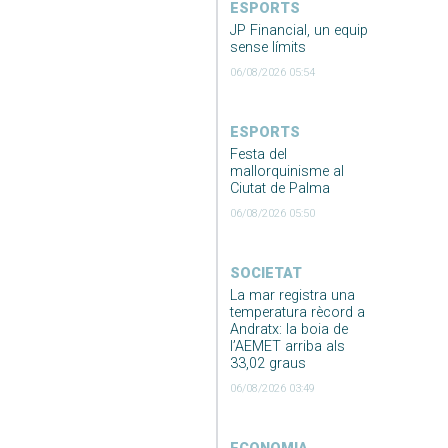
ESPORTS
JP Financial, un equip
sense límits
06/08/2026 05:54
ESPORTS
Festa del
mallorquinisme al
Ciutat de Palma
06/08/2026 05:50
SOCIETAT
La mar registra una
temperatura rècord a
Andratx: la boia de
l’AEMET arriba als
33,02 graus
06/08/2026 03:49