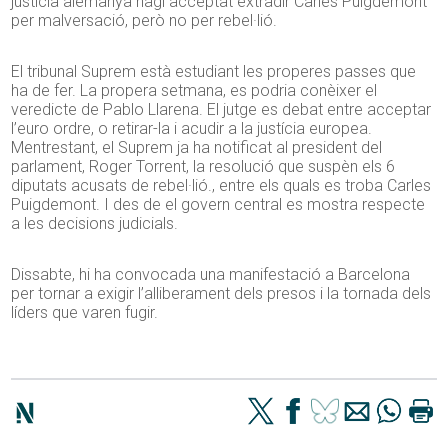
justícia alemanya hagi acceptat extradir Carles Puigdemont
per malversació, però no per rebel·lió.
El tribunal Suprem està estudiant les properes passes que
ha de fer. La propera setmana, es podria conèixer el
veredicte de Pablo Llarena. El jutge es debat entre acceptar
l’euro ordre, o retirar-la i acudir a la justícia europea.
Mentrestant, el Suprem ja ha notificat al president del
parlament, Roger Torrent, la resolució que suspèn els 6
diputats acusats de rebel·lió., entre els quals es troba Carles
Puigdemont. I des de el govern central es mostra respecte
a les decisions judicials.
Dissabte, hi ha convocada una manifestació a Barcelona
per tornar a exigir l’alliberament dels presos i la tornada dels
líders que varen fugir.