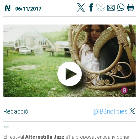
06/11/2017
Redacció
@IB3noticies
196
El festival
Alternatilla Jazz
s’ha proposat enguany donar