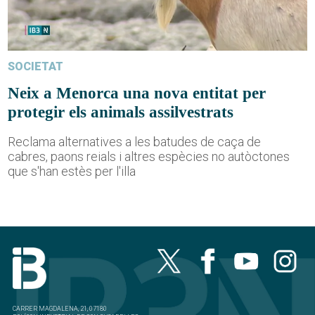
SOCIETAT
Neix a Menorca una nova entitat per
protegir els animals assilvestrats
Reclama alternatives a les batudes de caça de
cabres, paons reials i altres espècies no autòctones
que s'han estès per l'illa
CARRER MAGDALENA, 21, 07180