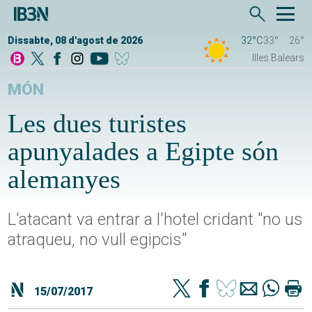
Dissabte, 08 d'agost de 2026
32°C
33°
26°
Illes Balears
MÓN
Les dues turistes
apunyalades a Egipte són
alemanyes
L'atacant va entrar a l'hotel cridant "no us
atraqueu, no vull egipcis"
15/07/2017