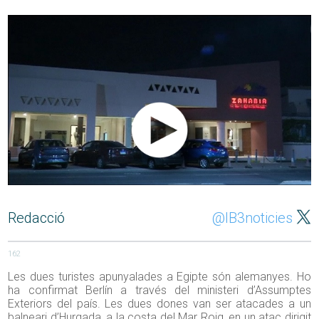
Redacció
@IB3noticies
162
Les dues turistes apunyalades a Egipte són alemanyes. Ho
ha confirmat Berlín a través del ministeri d’Assumptes
Exteriors del país. Les dues dones van ser atacades a un
balneari d’Hurgada, a la costa del Mar Roig, en un atac dirigit