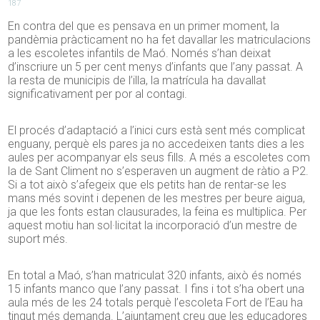
187
En contra del que es pensava en un primer moment, la
pandèmia pràcticament no ha fet davallar les matriculacions
a les escoletes infantils de Maó. Només s’han deixat
d’inscriure un 5 per cent menys d’infants que l’any passat. A
la resta de municipis de l’illa, la matrícula ha davallat
significativament per por al contagi.
El procés d’adaptació a l’inici curs està sent més complicat
enguany, perquè els pares ja no accedeixen tants dies a les
aules per acompanyar els seus fills. A més a escoletes com
la de Sant Climent no s’esperaven un augment de ràtio a P2.
Si a tot això s’afegeix que els petits han de rentar-se les
mans més sovint i depenen de les mestres per beure aigua,
ja que les fonts estan clausurades, la feina es multiplica. Per
aquest motiu han sol·licitat la incorporació d’un mestre de
suport més.
En total a Maó, s’han matriculat 320 infants, això és només
15 infants manco que l’any passat. I fins i tot s’ha obert una
aula més de les 24 totals perquè l’escoleta Fort de l’
Eau
ha
tingut més demanda. L’ajuntament creu que les educadores