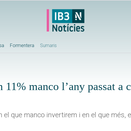
ssa
Formentera
Sumaris
n 11% manco l’any passat a c
n el que manco invertirem i en el que més, e