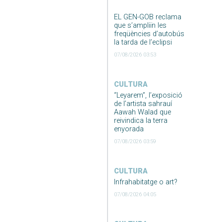
EL GEN-GOB reclama
que s’ampliïn les
freqüències d’autobús
la tarda de l’eclipsi
07/08/2026 03:53
CULTURA
“Leyarem”, l’exposició
de l’artista sahrauí
Aawah Walad que
reivindica la terra
enyorada
07/08/2026 03:59
CULTURA
Infrahabitatge o art?
07/08/2026 04:05