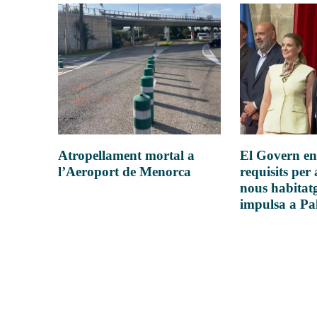
Atropellament mortal a
El Govern en
l’Aeroport de Menorca
requisits per 
nous habitatg
impulsa a P