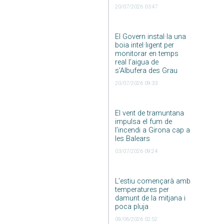
20/07/2026 03:47
El Govern instal·la una
boia intel·ligent per
monitorar en temps
real l’aigua de
s’Albufera des Grau
20/07/2026 09:33
El vent de tramuntana
impulsa el fum de
l’incendi a Girona cap a
les Balears
03/07/2026 09:24
L’estiu començarà amb
temperatures per
damunt de la mitjana i
poca pluja
09/06/2026 02:52