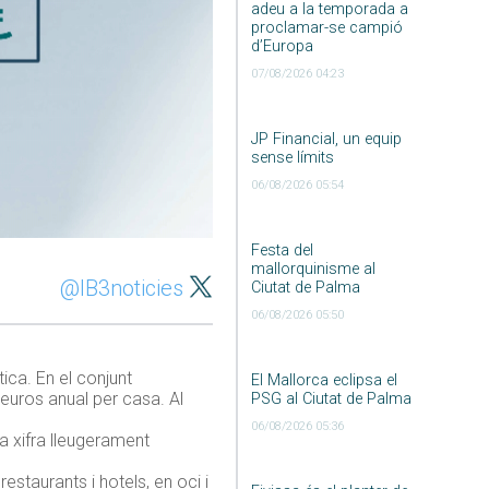
adeu a la temporada a
proclamar-se campió
d’Europa
07/08/2026 04:23
JP Financial, un equip
sense límits
06/08/2026 05:54
Festa del
mallorquinisme al
@IB3noticies
Ciutat de Palma
06/08/2026 05:50
ica. En el conjunt
El Mallorca eclipsa el
 euros anual per casa. Al
PSG al Ciutat de Palma
06/08/2026 05:36
a xifra lleugerament
estaurants i hotels, en oci i