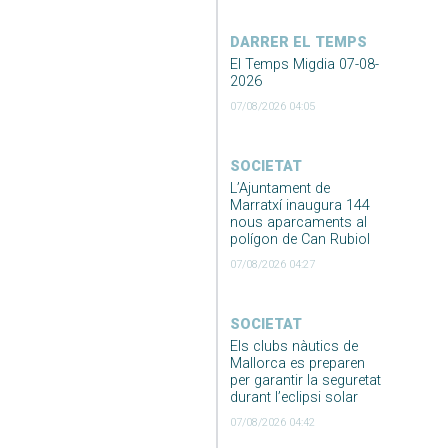
DARRER EL TEMPS
El Temps Migdia 07-08-
2026
07/08/2026 04:05
SOCIETAT
L’Ajuntament de
Marratxí inaugura 144
nous aparcaments al
polígon de Can Rubiol
07/08/2026 04:27
SOCIETAT
Els clubs nàutics de
Mallorca es preparen
per garantir la seguretat
durant l’eclipsi solar
07/08/2026 04:42