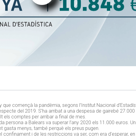
ny que començà la pandèmia, segons l’Institut Nacional d’Estadíst
 respecte del 2019. S’ha arribat a una despesa de gairebé 27.000
olt els comptes per arribar a final de mes.
a persona a Balears va superar l’any 2020 els 11.000 euros. Un
gent gasta menys, també perquè els preus pugen.
 confinament i de les restriccions va ser, com era d’esperar, en r