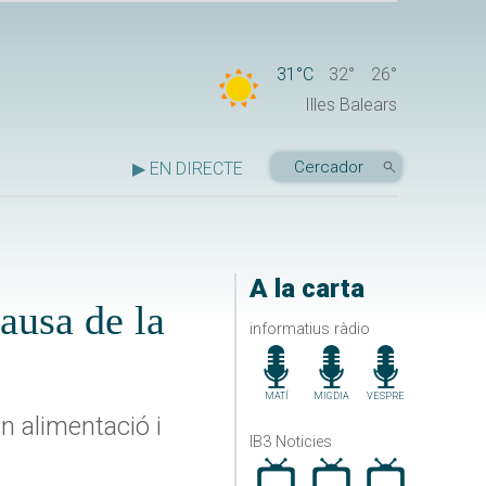
31°C
32°
26°
Illes Balears
▶ EN DIRECTE
A la carta
ausa de la
informatius ràdio
MATÍ
MIGDIA
VESPRE
n alimentació i
IB3 Noticies