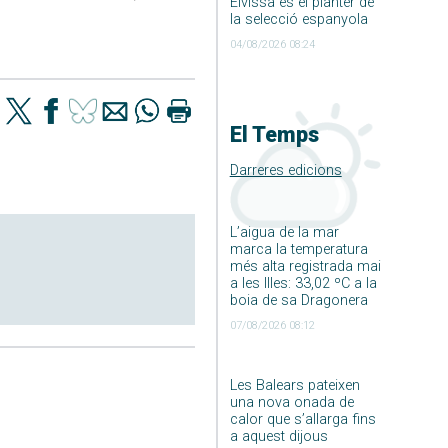
Eivissa és el planter de
la selecció espanyola
04/08/2026 08:24
El Temps
Darreres edicions
L’aigua de la mar
marca la temperatura
més alta registrada mai
a les Illes: 33,02 ºC a la
boia de sa Dragonera
07/08/2026 08:12
Les Balears pateixen
una nova onada de
calor que s’allarga fins
a aquest dijous