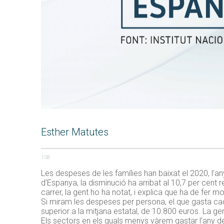
Esther Matutes
158
Les despeses de les famílies han baixat el 2020, l’a
d’Espanya, la disminució ha arribat al 10,7 per cent
carrer, la gent ho ha notat, i explica que ha de fer m
Si miram les despeses per persona, el que gasta cad
superior a la mitjana estatal, de 10.800 euros. La 
Els sectors en els quals menys vàrem gastar l’any del