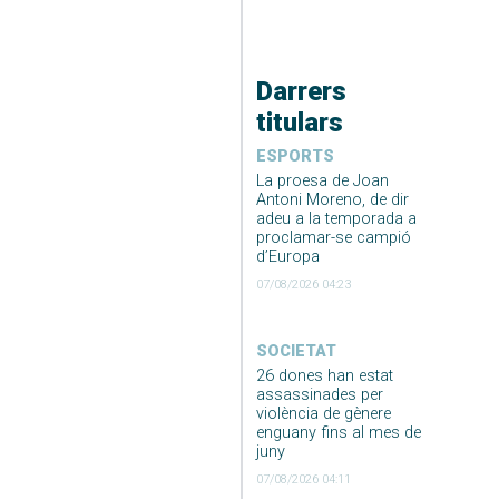
Darrers
titulars
ESPORTS
La proesa de Joan
Antoni Moreno, de dir
adeu a la temporada a
proclamar-se campió
d’Europa
07/08/2026 04:23
SOCIETAT
26 dones han estat
assassinades per
violència de gènere
enguany fins al mes de
juny
07/08/2026 04:11