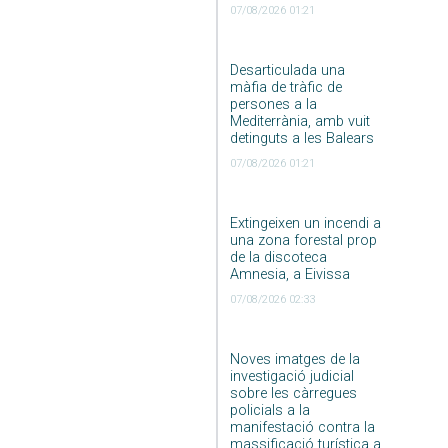
07/08/2026 01:21
Desarticulada una
màfia de tràfic de
persones a la
Mediterrània, amb vuit
detinguts a les Balears
07/08/2026 01:21
Extingeixen un incendi a
una zona forestal prop
de la discoteca
Amnesia, a Eivissa
07/08/2026 02:33
Noves imatges de la
investigació judicial
sobre les càrregues
policials a la
manifestació contra la
massificació turística a