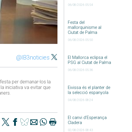
06/08/2026 05:54
Festa del
mallorquinisme al
Ciutat de Palma
06/08/2026 05:50
@IB3noticies
El Mallorca eclipsa el
PSG al Ciutat de Palma
06/08/2026 05:36
a festa per demanar-los la
la iniciativa va evitar que
Eivissa és el planter de
la selecció espanyola
aners.
04/08/2026 08:24
El canvi d’Esperança
Cladera
02/08/2026 08:43