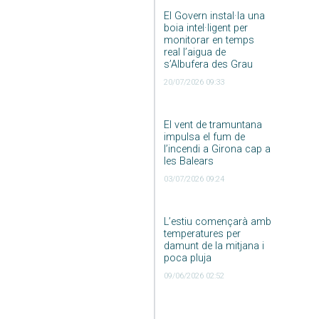
El Govern instal·la una
boia intel·ligent per
monitorar en temps
real l’aigua de
s’Albufera des Grau
20/07/2026 09:33
El vent de tramuntana
impulsa el fum de
l’incendi a Girona cap a
les Balears
03/07/2026 09:24
L’estiu començarà amb
temperatures per
damunt de la mitjana i
poca pluja
09/06/2026 02:52