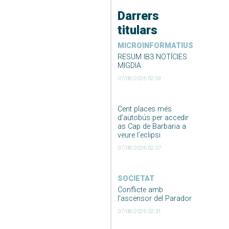
Darrers
titulars
MICROINFORMATIUS
RESUM IB3 NOTÍCIES
MIGDIA
07/08/2026 02:59
Cent places més
d’autobús per accedir
as Cap de Barbaria a
veure l’eclipsi
07/08/2026 02:37
SOCIETAT
Conflicte amb
l’ascensor del Parador
07/08/2026 02:31