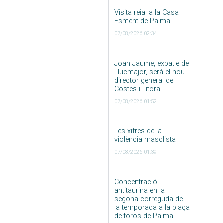
Visita reial a la Casa
Esment de Palma
07/08/2026 02:34
Joan Jaume, exbatle de
Llucmajor, serà el nou
director general de
Costes i Litoral
07/08/2026 01:52
Les xifres de la
violència masclista
07/08/2026 01:39
Concentració
antitaurina en la
segona correguda de
la temporada a la plaça
de toros de Palma