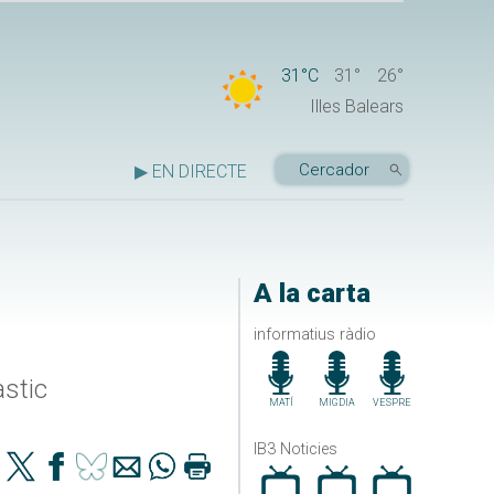
31°C
31°
26°
Illes Balears
▶ EN DIRECTE
A la carta
informatius ràdio
àstic
MATÍ
MIGDIA
VESPRE
IB3 Noticies