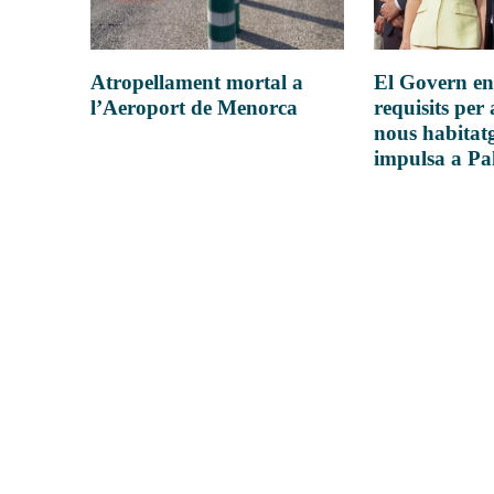
Atropellament mortal a
El Govern en
l’Aeroport de Menorca
requisits per 
nous habitatg
impulsa a P