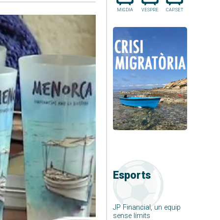
MIGDIA
VESPRE
CAP.SET
Esports
JP Financial, un equip
sense límits