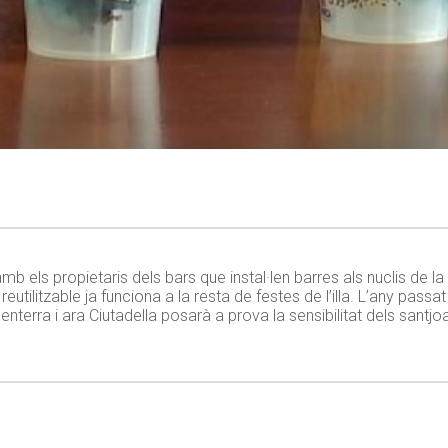
b els propietaris dels bars que instal·len barres als nuclis de l
utilitzable ja funciona a la resta de festes de l’illa. L’any passat 
terra i ara Ciutadella posarà a prova la sensibilitat dels santjo