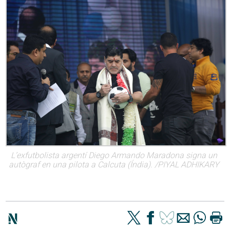
L’exfutbolista argentí Diego Armando Maradona signa un
autògraf en una pilota a Calcuta (Índia). /PIYAL ADHIKARY