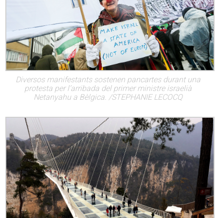
Diversos manifestants sostenen pancartes durant una
protesta per l’arribada del primer ministre israelià
Netanyahu a Bèlgica. /STEPHANIE LECOCQ