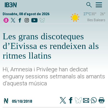
Dissabte, 08 d'agost de 2026
27°C
30°
26°
Illes Balears
Les grans discoteques
d’Eivissa es rendeixen als
ritmes llatins
Hï, Amnesia i Privilege han dedicat
enguany sessions setmanals als amants
d'aquesta música
05/10/2018