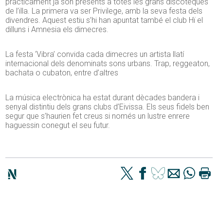
pràcticament ja són presents a totes les grans discoteques
de l’illa. La primera va ser Privilege, amb la seva festa dels
divendres. Aquest estiu s’hi han apuntat també el club Hï el
dilluns i Amnesia els dimecres.
La festa ‘Vibra’ convida cada dimecres un artista llatí
internacional dels denominats sons urbans. Trap, reggeaton,
bachata o cubaton, entre d’altres
La música electrònica ha estat durant dècades bandera i
senyal distintiu dels grans clubs d’Eivissa. Els seus fidels ben
segur que s’haurien fet creus si només un lustre enrere
haguessin conegut el seu futur.