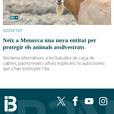
SOCIETAT
Neix a Menorca una nova entitat per
protegir els animals assilvestrats
Reclama alternatives a les batudes de caça de
cabres, paons reials i altres espècies no autòctones
que s'han estès per l'illa