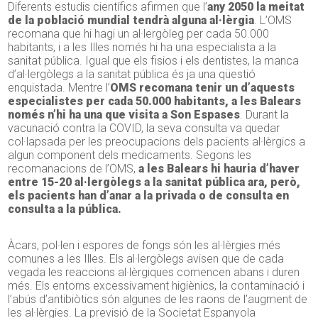
Diferents estudis científics afirmen que l’
any 2050 la meitat
de la població mundial tendrà alguna al·lèrgia
. L’OMS
recomana que hi hagi un al·lergòleg per cada 50.000
habitants, i a les Illes només hi ha una especialista a la
sanitat pública. Igual que els fisios i els dentistes, la manca
d’al·lergòlegs a la sanitat pública és ja una qüestió
enquistada. Mentre l’
OMS recomana tenir un d’aquests
especialistes per cada 50.000 habitants, a les Balears
només n’hi ha una que visita a Son Espases
. Durant la
vacunació contra la COVID, la seva consulta va quedar
col·lapsada per les preocupacions dels pacients al·lèrgics a
algun component dels medicaments. Segons les
recomanacions de l’OMS,
a les Balears hi hauria d’haver
entre 15-20 al·lergòlegs a la sanitat pública ara, però,
els pacients han d’anar a la privada o de consulta en
consulta a la pública.
Àcars, pol·len i espores de fongs són les al·lèrgies més
comunes a les Illes. Els al·lergòlegs avisen que de cada
vegada les reaccions al·lèrgiques comencen abans i duren
més. Els entorns excessivament higiènics, la contaminació i
l’abús d’antibiòtics són algunes de les raons de l’augment de
les al·lèrgies. La previsió de la Societat Espanyola