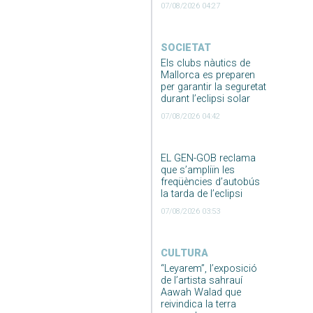
07/08/2026 04:27
SOCIETAT
Els clubs nàutics de
Mallorca es preparen
per garantir la seguretat
durant l’eclipsi solar
07/08/2026 04:42
EL GEN-GOB reclama
que s’ampliïn les
freqüències d’autobús
la tarda de l’eclipsi
07/08/2026 03:53
CULTURA
“Leyarem”, l’exposició
de l’artista sahrauí
Aawah Walad que
reivindica la terra