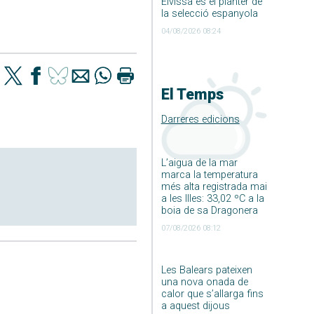
Eivissa és el planter de
la selecció espanyola
04/08/2026 08:24
El Temps
Darreres edicions
L’aigua de la mar
marca la temperatura
més alta registrada mai
a les Illes: 33,02 ºC a la
boia de sa Dragonera
07/08/2026 08:12
Les Balears pateixen
una nova onada de
calor que s’allarga fins
a aquest dijous