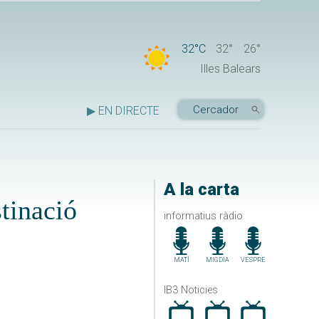
32°C
32°
26°
Illes Balears
▶ EN DIRECTE
A la carta
tinació
informatius ràdio
MATÍ
MIGDIA
VESPRE
IB3 Noticies