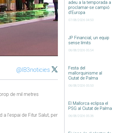
adeu a la temporada a
proclamar-se campió
d’Europa
07/08/2026 04:50
JP Financial, un equip
sense límits
06/08/2026 05:54
Festa del
@IB3noticies
mallorquinisme al
Ciutat de Palma
06/08/2026 05:50
 prop de mil metres
El Mallorca eclipsa el
PSG al Ciutat de Palma
a l’espai de Fitur Salut, per
06/08/2026 05:36