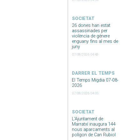
SOCIETAT
26 dones han estat
assassinades per
violència de gènere
enguany fins al mes de
juny
07/08/2026 04:48
DARRER EL TEMPS
El Temps Migdia 07-08-
2026
07/08/2026 04:05
SOCIETAT
L’Ajuntament de
Marratxí inaugura 144
nous aparcaments al
polígon de Can Rubiol