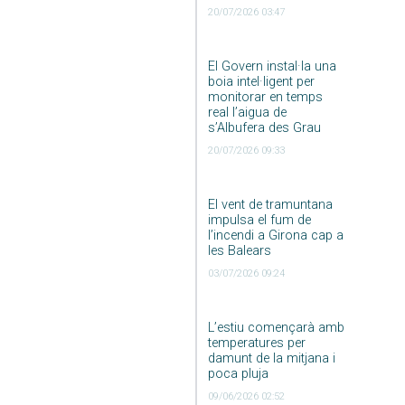
20/07/2026 03:47
El Govern instal·la una
boia intel·ligent per
monitorar en temps
real l’aigua de
s’Albufera des Grau
20/07/2026 09:33
El vent de tramuntana
impulsa el fum de
l’incendi a Girona cap a
les Balears
03/07/2026 09:24
L’estiu començarà amb
temperatures per
damunt de la mitjana i
poca pluja
09/06/2026 02:52