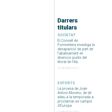
Darrers
titulars
SOCIETAT
El Consell de
Formentera investiga la
desaparició de part de
l’abalisament en
diversos punts del
litoral de l’illa
07/08/2026 05:17
ESPORTS
La proesa de Joan
Antoni Moreno, de dir
adeu a la temporada a
proclamar-se campió
d’Europa
07/08/2026 04:50