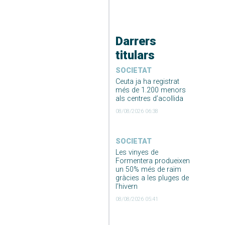
Darrers
titulars
SOCIETAT
Ceuta ja ha registrat
més de 1.200 menors
als centres d’acollida
08/08/2026 06:38
SOCIETAT
Les vinyes de
Formentera produeixen
un 50% més de raïm
gràcies a les pluges de
l’hivern
08/08/2026 05:41