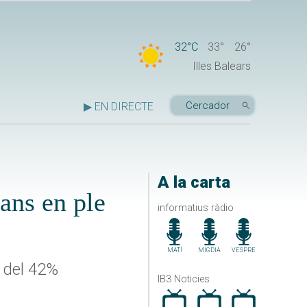
32°C
33°
26°
Illes Balears
▶ EN DIRECTE
A la carta
dans en ple
informatius ràdio
MATÍ
MIGDIA
VESPRE
a del 42%
IB3 Noticies