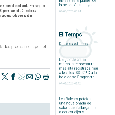
Eivissa és el planter de
la selecció espanyola
er cent actual.
En segon
3 per cent.
Continua
04/08/2026 08:24
 raons òbvies de
El Temps
Darreres edicions
mitades precisament pel fet
L’aigua de la mar
marca la temperatura
més alta registrada mai
a les Illes: 33,02 ºC a la
boia de sa Dragonera
07/08/2026 08:12
Les Balears pateixen
una nova onada de
calor que s’allarga fins
a aquest dijous