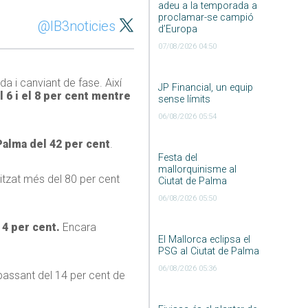
adeu a la temporada a
proclamar-se campió
@IB3noticies
d’Europa
07/08/2026 04:50
a i canviant de fase. Així
JP Financial, un equip
l 6 i el 8 per cent mentre
sense límits
06/08/2026 05:54
a Palma del 42 per cent
.
Festa del
mallorquinisme al
litzat més del 80 per cent
Ciutat de Palma
06/08/2026 05:50
 4 per cent.
Encara
El Mallorca eclipsa el
PSG al Ciutat de Palma
06/08/2026 05:36
passant del 14 per cent de