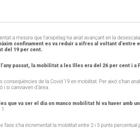
mentat a mesura que l’arxipèlag ha anat avançant en la desescalad
àxim confinament es va reduir a xifres al voltant d’entre e
nt del 19 per cent.
l’any passat, la mobilitat a les Illes era del 26 per cent i 
es conseqüències de la Covid 19 en mobilitat. Per això s’han ana
 i si canviaven d’àrea.
lles que va ser el dia on manco mobilitat hi va haver amb un
 1.
ase s’ha incrementat la mobilitat entre 2 i 3 punts percentual 