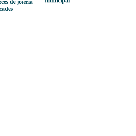
municipal
ces de joieria
icades