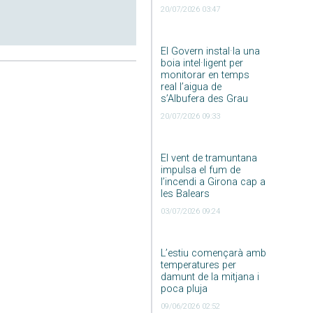
20/07/2026 03:47
El Govern instal·la una
boia intel·ligent per
monitorar en temps
real l’aigua de
s’Albufera des Grau
20/07/2026 09:33
El vent de tramuntana
impulsa el fum de
l’incendi a Girona cap a
les Balears
03/07/2026 09:24
L’estiu començarà amb
temperatures per
damunt de la mitjana i
poca pluja
09/06/2026 02:52