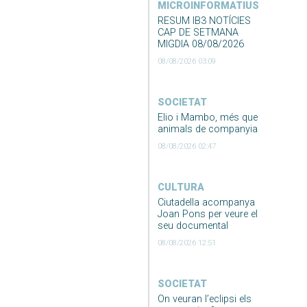
MICROINFORMATIUS
RESUM IB3 NOTÍCIES
CAP DE SETMANA
MIGDIA 08/08/2026
08/08/2026 03:09
SOCIETAT
Elio i Mambo, més que
animals de companyia
08/08/2026 02:47
CULTURA
Ciutadella acompanya
Joan Pons per veure el
seu documental
08/08/2026 12:51
SOCIETAT
On veuran l’eclipsi els