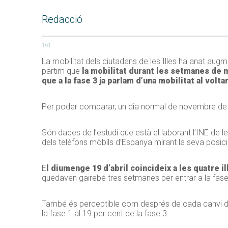
Redacció
161
La mobilitat dels ciutadans de les Illes ha anat aug
partim que
la mobilitat durant les setmanes de m
que a la fase 3 ja
parlam
d’una mobilitat al volta
Per poder comparar, un dia normal de novembre de
Són dades de l’estudi que està
el.laborant
l’INE de l
dels telèfons mòbils d’Espanya mirant la seva posició
E
l diumenge 19 d’abril coincideix a les quatre i
quedaven gairebé tres setmanes per entrar a la fase
També és perceptible com després de cada canvi de f
la fase 1 al 19 per cent de la fase 3.