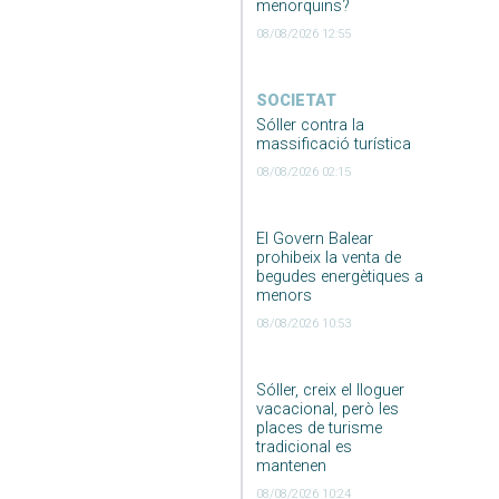
menorquins?
08/08/2026 12:55
SOCIETAT
Sóller contra la
massificació turística
08/08/2026 02:15
El Govern Balear
prohibeix la venta de
begudes energètiques a
menors
08/08/2026 10:53
Sóller, creix el lloguer
vacacional, però les
places de turisme
tradicional es
mantenen
08/08/2026 10:24