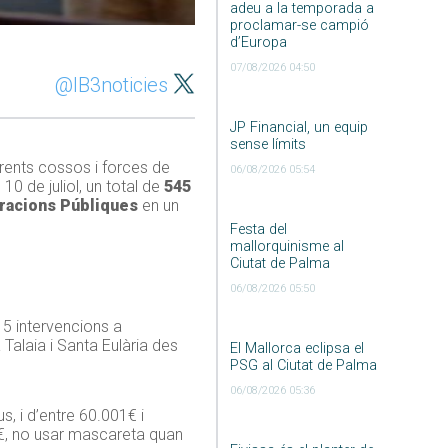
adeu a la temporada a
proclamar-se campió
d’Europa
07/08/2026 04:50
@IB3noticies
JP Financial, un equip
sense límits
erents cossos i forces de
06/08/2026 05:54
0 de juliol, un total de
545
tracions Públiques
en un
Festa del
mallorquinisme al
Ciutat de Palma
06/08/2026 05:50
 5 intervencions a
Talaia i Santa Eulària des
El Mallorca eclipsa el
PSG al Ciutat de Palma
06/08/2026 05:36
s, i d’entre 60.001€ i
0€, no usar mascareta quan