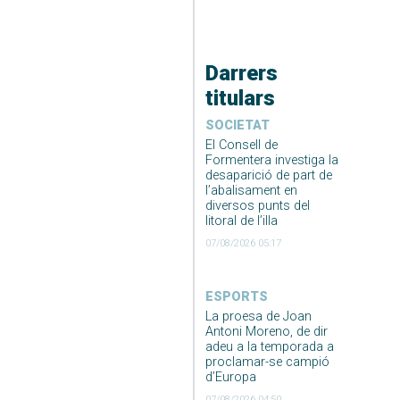
Darrers
titulars
SOCIETAT
El Consell de
Formentera investiga la
desaparició de part de
l’abalisament en
diversos punts del
litoral de l’illa
07/08/2026 05:17
ESPORTS
La proesa de Joan
Antoni Moreno, de dir
adeu a la temporada a
proclamar-se campió
d’Europa
07/08/2026 04:50