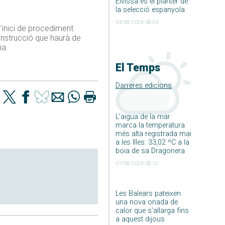
Eivissa és el planter de
la selecció espanyola
04/08/2026 08:24
’inici de procediment
’instrucció que haurà de
ia.
El Temps
Darreres edicions
L’aigua de la mar
marca la temperatura
més alta registrada mai
a les Illes: 33,02 ºC a la
boia de sa Dragonera
07/08/2026 08:12
Les Balears pateixen
una nova onada de
calor que s’allarga fins
a aquest dijous