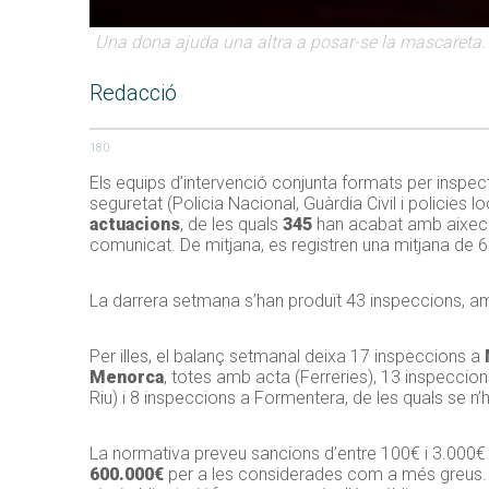
Una dona ajuda una altra a posar-se la mascareta.
Redacció
180
Els equips d’intervenció conjunta formats per inspect
seguretat (Policia Nacional, Guàrdia Civil i policies 
actuacions
, de les quals
345
han acabat amb aixecam
comunicat. De mitjana, es registren una mitjana de 6 
La darrera setmana s’han produït 43 inspeccions, a
Per illes, el balanç setmanal deixa 17 inspeccions a
Menorca
, totes amb acta (Ferreries), 13 inspeccio
Riu) i 8 inspeccions a Formentera, de les quals se n’
La normativa preveu sancions d’entre 100€ i 3.000€ pe
600.000€
per a les considerades com a més greus. E