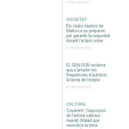
07/08/2026 04:27
SOCIETAT
Els clubs nàutics de
Mallorca es preparen
per garantir la seguretat
durant l’eclipsi solar
07/08/2026 04:42
EL GEN-GOB reclama
que s’ampliïn les
freqüències d’autobús
la tarda de l’eclipsi
07/08/2026 03:53
CULTURA
“Leyarem”, l’exposició
de l’artista sahrauí
Aawah Walad que
reivindica la terra