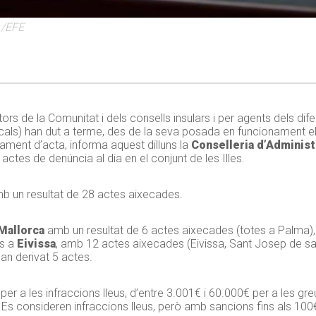
 /EFE
ors de la Comunitat i dels consells insulars i per agents dels dif
locals) han dut a terme, des de la seva posada en funcionament el 1
ent d’acta, informa aquest dilluns la
Conselleria d’Adminis
actes de denúncia al dia en el conjunt de les Illes.
mb un resultat de 28 actes aixecades.
Mallorca
amb un resultat de 6 actes aixecades (totes a Palma),
ns a
Eivissa
, amb 12 actes aixecades (Eivissa, Sant Josep de sa 
han derivat 5 actes.
r a les infraccions lleus, d’entre 3.001€ i 60.000€ per a les greu
s consideren infraccions lleus, però amb sancions fins als 10