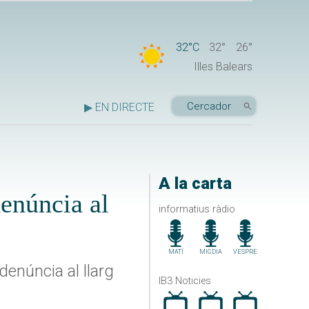
32°C
32°
26°
Illes Balears
▶ EN DIRECTE
A la carta
denúncia al
informatius ràdio
MATÍ
MIGDIA
VESPRE
enúncia al llarg
IB3 Noticies