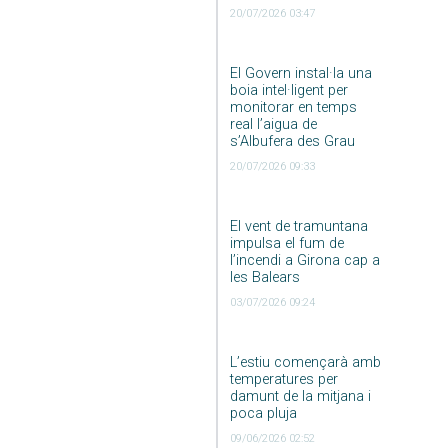
20/07/2026 03:47
El Govern instal·la una
boia intel·ligent per
monitorar en temps
real l’aigua de
s’Albufera des Grau
20/07/2026 09:33
El vent de tramuntana
impulsa el fum de
l’incendi a Girona cap a
les Balears
03/07/2026 09:24
L’estiu començarà amb
temperatures per
damunt de la mitjana i
poca pluja
09/06/2026 02:52