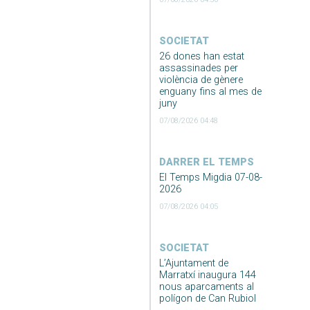
SOCIETAT
26 dones han estat
assassinades per
violència de gènere
enguany fins al mes de
juny
07/08/2026 04:48
DARRER EL TEMPS
El Temps Migdia 07-08-
2026
07/08/2026 04:05
SOCIETAT
L’Ajuntament de
Marratxí inaugura 144
nous aparcaments al
polígon de Can Rubiol