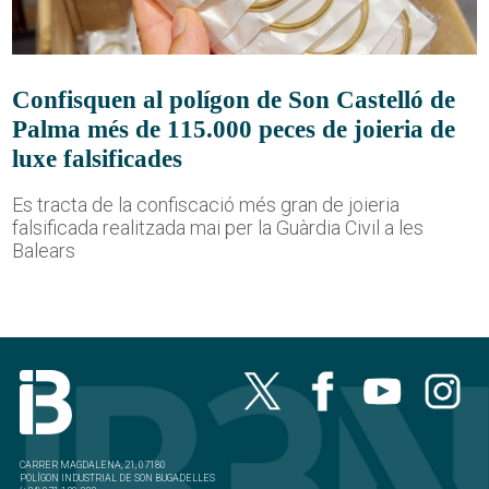
Confisquen al polígon de Son Castelló de
Palma més de 115.000 peces de joieria de
luxe falsificades
Es tracta de la confiscació més gran de joieria
falsificada realitzada mai per la Guàrdia Civil a les
Balears
CARRER MAGDALENA, 21, 07180
POLÍGON INDUSTRIAL DE SON BUGADELLES