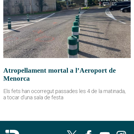
Atropellament mortal a l’Aeroport de
Menorca
Els fets han ocorregut passades les 4 de la matinada,
a tocar d'una sala de festa