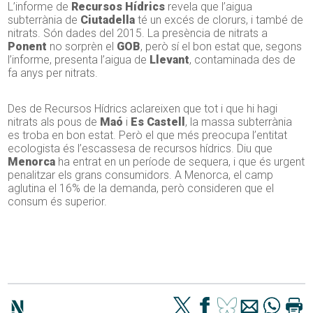
L’informe de
Recursos Hídrics
revela que l’aigua
subterrània de
Ciutadella
té un excés de clorurs, i també de
nitrats. Són dades del 2015. La presència de nitrats a
Ponent
no sorprèn el
GOB
, però sí el bon estat que, segons
l’informe, presenta l’aigua de
Llevant
, contaminada des de
fa anys per nitrats.
Des de Recursos Hídrics aclareixen que tot i que hi hagi
nitrats als pous de
Maó
i
Es Castell
, la massa subterrània
es troba en bon estat. Però el que més preocupa l’entitat
ecologista és l’escassesa de recursos hídrics. Diu que
Menorca
ha entrat en un període de sequera, i que és urgent
penalitzar els grans consumidors. A Menorca, el camp
aglutina el 16% de la demanda, però consideren que el
consum és superior.