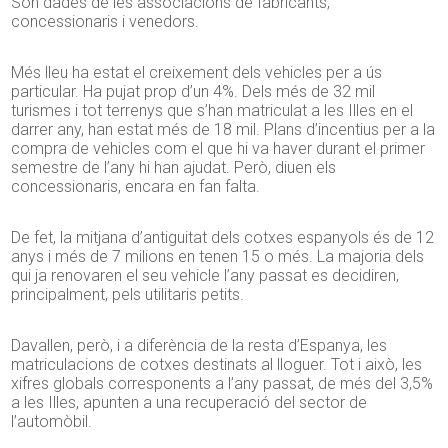
Són dades de les associacions de fabricants,
concessionaris i venedors.
Més lleu ha estat el creixement dels vehicles per a ús
particular. Ha pujat prop d’un 4%. Dels més de 32 mil
turismes i tot terrenys que s’han matriculat a les Illes en el
darrer any, han estat més de 18 mil. Plans d’incentius per a la
compra de vehicles com el que hi va haver durant el primer
semestre de l’any hi han ajudat. Però, diuen els
concessionaris, encara en fan falta.
De fet, la mitjana d’antiguitat dels cotxes espanyols és de 12
anys i més de 7 milions en tenen 15 o més. La majoria dels
qui ja renovaren el seu vehicle l’any passat es decidiren,
principalment, pels utilitaris petits.
Davallen, però, i a diferència de la resta d’Espanya, les
matriculacions de cotxes destinats al lloguer. Tot i això, les
xifres globals corresponents a l’any passat, de més del 3,5%
a les Illes, apunten a una recuperació del sector de
l’automòbil.