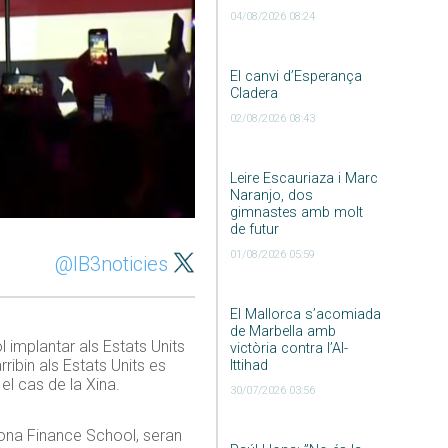
04/08/2026 08:24
El canvi d’Esperança
Cladera
02/08/2026 08:43
Leire Escauriaza i Marc
Naranjo, dos
gimnastes amb molt
de futur
01/08/2026 05:59
@IB3noticies
El Mallorca s’acomiada
de Marbella amb
 implantar als Estats Units
victòria contra l’Al-
ribin als Estats Units es
Ittihad
el cas de la Xina.
30/07/2026 03:56
ona Finance School, seran