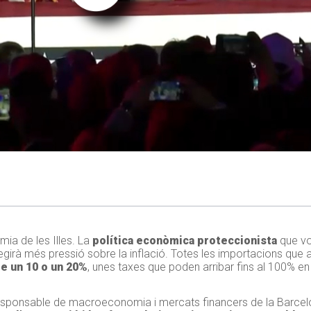
ia de les Illes. La
política econòmica proteccionista
que vol
egirà més pressió sobre la inflació. Totes les importacions que ar
e un 10 o un 20%
, unes taxes que poden arribar fins al 100% en 
esponsable de macroeconomia i mercats financers de la Barcel