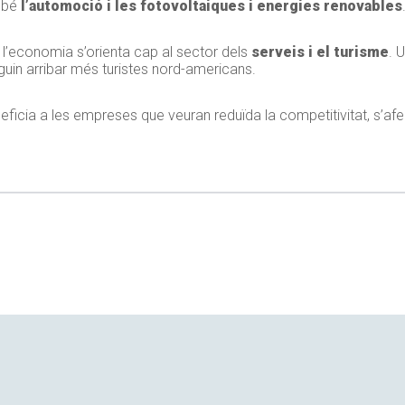
ambé
l’automoció i les fotovoltaiques i energies renovables
l’economia s’orienta cap al sector dels
serveis i el turisme
. 
guin arribar més turistes nord-americans.
ficia a les empreses que veuran reduïda la competitivitat, s’af