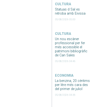
CULTURA
Statuas d Sal es
retroba amb Eivissa
05/08/2026 05:00
CULTURA
Un nou escàner
professional per fer
més accessible el
patrimoni bibliogràfic
de Can Sales
05/08/2026 04:46
ECONOMIA
La benzina, 20 cèntims
per litre més cara des
del primer de juliol
05/08/2026 04:36