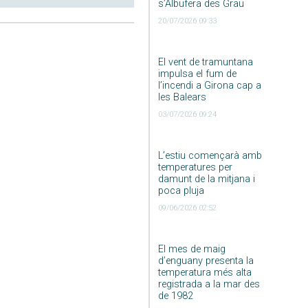
s’Albufera des Grau
20/07/2026 09:33
El vent de tramuntana
impulsa el fum de
l’incendi a Girona cap a
les Balears
03/07/2026 09:24
L’estiu començarà amb
temperatures per
damunt de la mitjana i
poca pluja
09/06/2026 02:52
El mes de maig
d’enguany presenta la
temperatura més alta
registrada a la mar des
de 1982