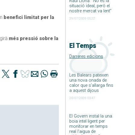
Raúl Llona: ”No és la
.
situació ideal, però el
nostre mercat va lent”
Un
benefici limitat per la
29/07/2026 05:22
egirà
més pressió sobre la
El Temps
Darreres edicions
Les Balears pateixen
una nova onada de
calor que s’allarga fins
a aquest dijous
20/07/2026 03:47
El Govern instal·la una
boia intel·ligent per
monitorar en temps
real l’aigua de