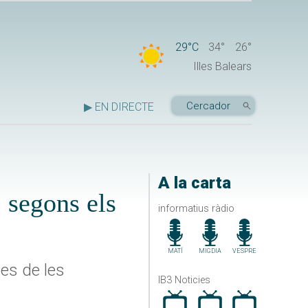
29°C
34°
26°
Illes Balears
▶ EN DIRECTE
A la carta
 segons els
informatius ràdio
MATÍ
MIGDIA
VESPRE
tes de les
IB3 Noticies