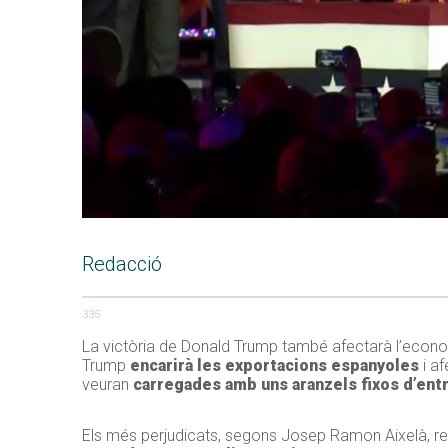
Redacció
335
La victòria de Donald Trump també afectarà l’econom
Trump
encarirà les exportacions espanyoles
i af
veuran
carregades amb uns aranzels fixos d’entr
Els més perjudicats, segons Josep Ramon Aixelà, r