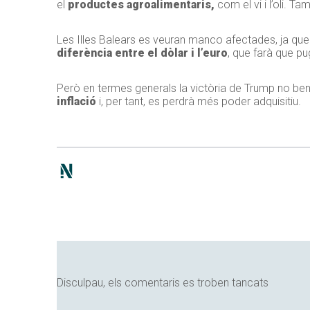
el
productes agroalimentaris,
com el vi i l’oli. T
Les Illes Balears es veuran manco afectades, ja que 
diferència entre el dòlar i l’euro
, que farà que pu
Però en termes generals la victòria de Trump no bene
inflació
i, per tant, es perdrà més poder adquisitiu.
Disculpau, els comentaris es troben tancats