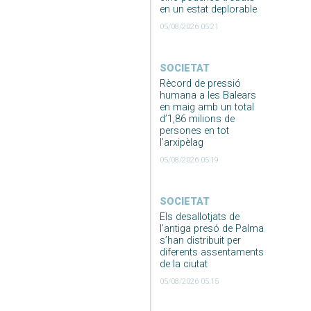
en un estat deplorable
05/08/2026 05:21
SOCIETAT
Rècord de pressió
humana a les Balears
en maig amb un total
d’1,86 milions de
persones en tot
l’arxipèlag
05/08/2026 05:19
SOCIETAT
Els desallotjats de
l’antiga presó de Palma
s’han distribuit per
diferents assentaments
de la ciutat
05/08/2026 05:15