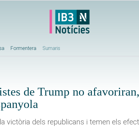
ssa
Formentera
Sumaris
stes de Trump no afavoriran,
spanyola
a victòria dels republicans i temen els efec