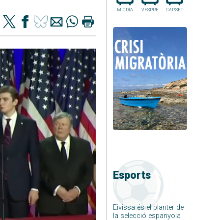
MIGDIA
VESPRE
CAP.SET
Esports
Eivissa és el planter de
la selecció espanyola