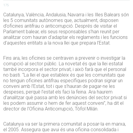
175
Catalunya, València, Andalusia, Navarra i les Illes Balears són
les 5 comunitats autònomes que, actualment, disposen
d’oficines antifrau o anticorrupció. Després de visitar el
Parlament balear, els seus responsables s’han reunit per
analitzar com hauran d’adaptar els reglaments i les funcions
d’aquestes entitats a la nova llei que prepara l’Estat.
Fins ara, les oficines se centraven a prevenir o investigar la
corrupció al sector públic. La novetat és que la llei estatal
també incorpora el sector privat, i això farà que el personal
no basti. “La llei el que estableix és que les comunitats que
no tenguin oficines antifrau específiques podran signar un
conveni amb l’Estat, tot i que s’hauran de pagar-ne les
despeses, perquè l’estat els faci la feina. Ara haurem
d’analitzar què passa amb les denúncies del sector privat si
les podem assumir o hem de fer aquest conveni”, ha dit el
director de l’Oficina Anticorrupció, Tòfol Milán.
Catalunya va ser la primera comunitat a posar-la en marxa,
el 2005. Assegura que avui és una oficina consolidada i