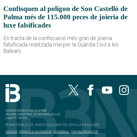
Confisquen al polígon de Son Castelló de
Palma més de 115.000 peces de joieria de
luxe falsificades
Es tracta de la confiscació més gran de joieria
falsificada realitzada mai per la Guàrdia Civil a les
Balears
CARRER MAGDALENA, 21, 07180
POLÍGON INDUSTRIAL DE SON BUGADELLES
(+34) 971 139 333
© ENS PÚBLIC DE RADIOTELEVISIÓ DE LES ILLES BALEARS
COOKIES
|
ATENCIÓ A L'AUDIÈNCIA
|
AVÍS LEGAL
|
PORTAL PRIVACITAT