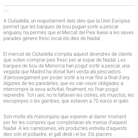
237
A Ciutadella, un reajustament dels dies que la Unió Europea
permet que les barques de bou puguin sortir a pescar
enguany, ha permès que el Mercat del Peix llueixi a les seves
parades gènere fresc local els dies de Nadal.
El mercat de Ciutadella s’omplia aquest divendres de clients
que volien comprar peix fresc per al sopar de Nadal. Les
barques de bou de Menorca han pogut sortir a pescar, una
vegada que Madrid ha donat llum verda als pescadors
d’arrossegament per poder sortir a la mar fins a final d’any.
Algunes de les paredetes, que es van veure obligades a
interrompre la seva activitat, finalment, no l’han pogut
reprendre. Tot i així, no hi faltaven les ostres, els musclos, les
escopinyes o les gambes, que estaven a 70 euros el quilo.
Són molts els menorquins que esperen al darrer moment
per fer les compres que completaran els menús d’aquest
Nadal. A les carnisseries, els productes estrella d’aquests
dies són el pollastre, el gall dindi i el be. Els placers