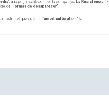
èdia’
, una peça realitzada per la companyia
La Resistència
. D
acle de
‘Formas de desaparecer’
.
 mostrar el que es fa en l’
àmbit cultural
de l’illa.