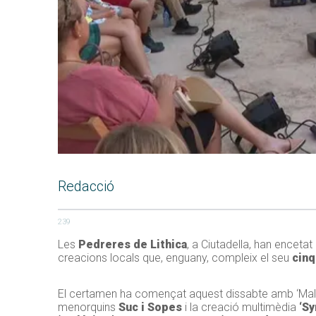
Redacció
239
Les
Pedreres de Lithica
, a Ciutadella, han enceta
creacions locals que, enguany, compleix el seu
cinq
El certamen ha començat aquest dissabte amb ‘Mal
menorquins
Suc i Sopes
i la creació multimèdia
‘Sy