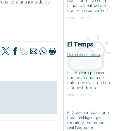
Raúl Llona: ”No és la
illuns serà una jornada de
situació ideal, però el
nostre mercat va lent”
29/07/2026 05:22
El Temps
Darreres edicions
Les Balears pateixen
una nova onada de
calor que s’allarga fins
a aquest dijous
20/07/2026 03:47
El Govern instal·la una
boia intel·ligent per
monitorar en temps
real l’aigua de