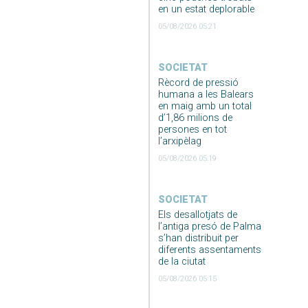
en un estat deplorable
05/08/2026 05:21
SOCIETAT
Rècord de pressió
humana a les Balears
en maig amb un total
d’1,86 milions de
persones en tot
l’arxipèlag
05/08/2026 05:19
SOCIETAT
Els desallotjats de
l’antiga presó de Palma
s’han distribuit per
diferents assentaments
de la ciutat
05/08/2026 05:15