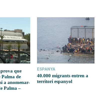
ESPANYA
 aprova que
40.000 migrants entren a
e Palma de
territori espanyol
si a anomenar-
de Palma –