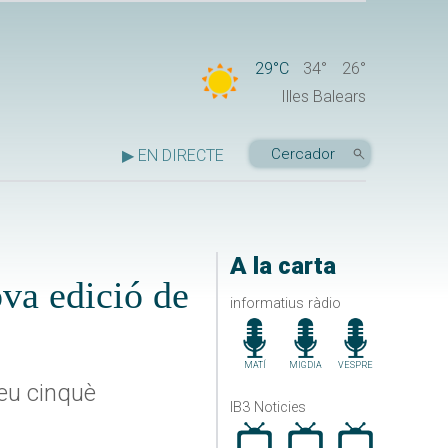
29°C
34°
26°
Illes Balears
▶ EN DIRECTE
A la carta
ova edició de
informatius ràdio
MATÍ
MIGDIA
VESPRE
seu cinquè
IB3 Noticies