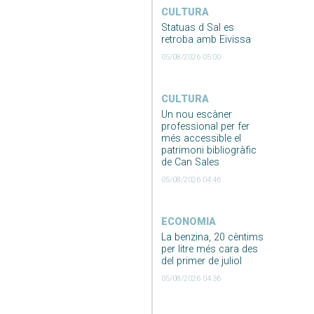
CULTURA
Statuas d Sal es
retroba amb Eivissa
05/08/2026 05:00
CULTURA
Un nou escàner
professional per fer
més accessible el
patrimoni bibliogràfic
de Can Sales
05/08/2026 04:46
ECONOMIA
La benzina, 20 cèntims
per litre més cara des
del primer de juliol
05/08/2026 04:36