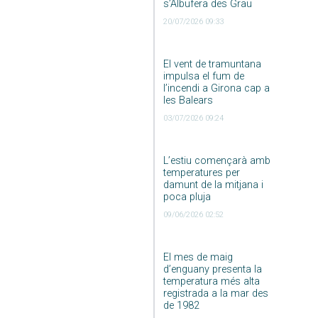
s’Albufera des Grau
20/07/2026 09:33
El vent de tramuntana
impulsa el fum de
l’incendi a Girona cap a
les Balears
03/07/2026 09:24
L’estiu començarà amb
temperatures per
damunt de la mitjana i
poca pluja
09/06/2026 02:52
El mes de maig
d’enguany presenta la
temperatura més alta
registrada a la mar des
de 1982