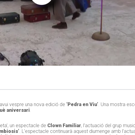
t avui vespre una nova edició de
‘Pedra en Viu’
. Una mostra esc
uè aniversari
.
eta’, un espectacle de
Clown Familiar
, l’actuació del grup musi
mbiosis’
. L’espectacle continuarà aquest diumenge amb l’actu