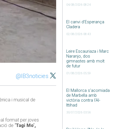
04/08/2026 08:24
El canvi d’Esperança
Cladera
02/08/2026 08:43
Leire Escauriaza i Marc
Naranjo, dos
gimnastes amb molt
de futur
01/08/2026 05:59
@IB3noticies
El Mallorca s’acomiada
de Marbella amb
ènica i musical de
victòria contra l’Al-
Ittihad
30/07/2026 03:56
cal format per joves
ació de
‘Tagi Mo’,