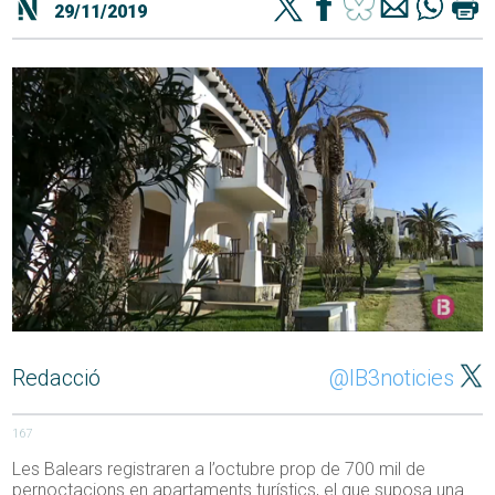
29/11/2019
Redacció
@IB3noticies
167
Les Balears registraren a l’octubre prop de 700 mil de
pernoctacions en apartaments turístics, el que suposa una