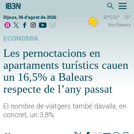
Dijous, 06 d'agost de 2026
31°C
32°
25°
Illes Balears
ECONOMIA
Les pernoctacions en
apartaments turístics cauen
un 16,5% a Balears
respecte de l’any passat
El nombre de viatgers també davalla, en
concret, un 3,8%