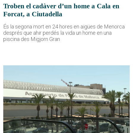
Troben el cadàver d’un home a Cala en
Forcat, a Ciutadella
És la segona mort en 24 hores en aigües de Menorca
després que ahir perdés la vida un home en una
piscina des Migjorn Gran