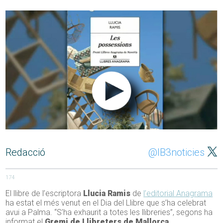
Redacció
@IB3noticies
174
El llibre de l’escriptora
Llucia Ramis
de
l’editorial Anagrama
ha estat el més venut en el Dia del Llibre que s’ha celebrat
avui a Palma. “S’ha exhaurit a totes les llibreries”, segons ha
informat el
Gremi de Llibreters de Mallorca
.