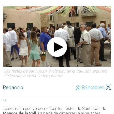
Les festes de Sant Joan, a Mancor de la Vall, són algunes
de les que enceten la temporada.
Redacció
@IB3noticies
146
La setmana que ve comencen les festes de Sant Joan de
Mancor de la Vall
, i a partir de dimecres ja hi ha actes