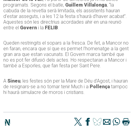
programats. Segons el batle,
Guillem Villalonga
, “la
cabuda de la revetla serà limitada, els assistents hauran
d’estar asseguts, i a les 12 la festa s’haurà d’haver acabat”.
Aquestes són les directrius acordades ahir en una reunió
entre el
Govern
i la
FELIB
.
Queden restringits el sopars a la fresca. De fet, a Mancor no
en faran, encara que sí que es permet l’homenatge a la gent
gran ara que estan vacunats. El Govern marca també que
no es pot fer difusió dels actes. Ho respectaran a Mancor i
també a Esporles, que fan festa per Sant Pere.
A
Sineu
, les festes són per la Mare de Déu d’Agost, i hauran
de resignars-se a no tornar tenir Much i a
Pollença
tampoc
hi haurà simulacre de moros i cristians.