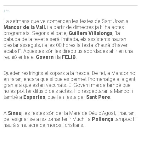
162
La setmana que ve comencen les festes de Sant Joan a
Mancor de la Vall
, i a partir de dimecres ja hi ha actes
programats. Segons el batle,
Guillem Villalonga
, “la
cabuda de la revetla serà limitada, els assistents hauran
d’estar asseguts, i a les 00 hores la festa s’haurà d’haver
acabat”. Aquestes són les directrius acordades ahir en una
reunió entre el
Govern
i la
FELIB
.
Queden restringits el sopars a la fresca. De fet, a Mancor no
en faran, encara que sí que es permet l’homenatge a la gent
gran ara que estan vacunats. El Govern marca també que
no es pot fer difusió dels actes. Ho respectaran a Mancor i
també a
Esporles
, que fan festa per
Sant Pere
.
A
Sineu
, les festes són per la Mare de Déu d’Agost, i hauran
de resignar-se a no tornar tenir Much i a
Pollença
tampoc hi
haurà simulacre de moros i cristians.