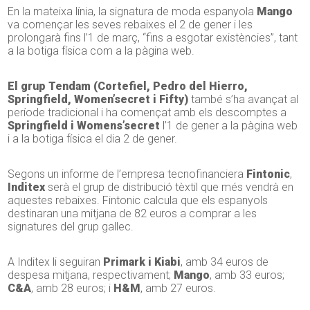
En la mateixa línia, la signatura de moda espanyola
Mango
va començar les seves rebaixes el 2 de gener i les
prolongarà fins l’1 de març, “fins a esgotar existències”, tant
a la botiga física com a la pàgina web.
El
grup Tendam (Cortefiel, Pedro del Hierro,
Springfield, Women’secret i Fifty)
també s’ha avançat al
període tradicional i ha començat amb els descomptes a
Springfield i Womens’secret
l’1 de gener a la pàgina web
i a la botiga física el dia 2 de gener.
Segons un informe de l’empresa tecnofinanciera
Fintonic
,
Inditex
serà el grup de distribució tèxtil que més vendrà en
aquestes rebaixes. Fintonic calcula que els espanyols
destinaran una mitjana de 82 euros a comprar a les
signatures del grup gallec.
A Inditex li seguiran
Primark i Kiabi
, amb 34 euros de
despesa mitjana, respectivament;
Mango
, amb 33 euros;
C&A
, amb 28 euros; i
H&M
, amb 27 euros.