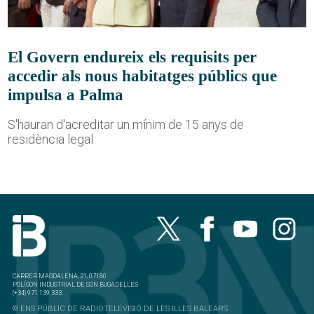
El Govern endureix els requisits per
accedir als nous habitatges públics que
impulsa a Palma
S'hauran d'acreditar un mínim de 15 anys de
residència legal
CARRER MAGDALENA, 21, 07180
POLÍGON INDUSTRIAL DE SON BUGADELLES
(+34) 971 139 333
© ENS PÚBLIC DE RADIOTELEVISIÓ DE LES ILLES BALEARS