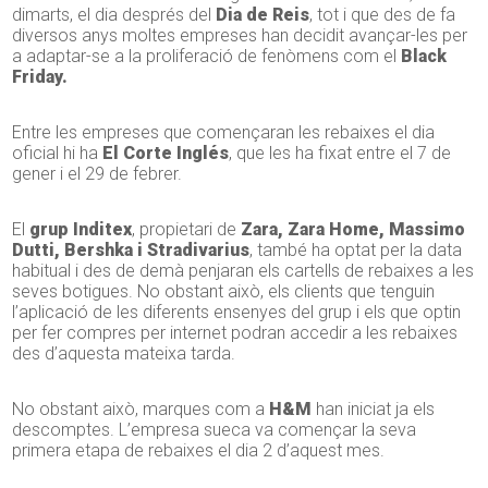
dimarts, el dia després del
Dia de Reis
, tot i que des de fa
diversos anys moltes empreses han decidit avançar-les per
a adaptar-se a la proliferació de fenòmens com el
Black
Friday.
Entre les empreses que començaran les rebaixes el dia
oficial hi ha
El Corte Inglés
, que les ha fixat entre el 7 de
gener i el 29 de febrer.
El
grup
Inditex
, propietari de
Zara, Zara Home, Massimo
Dutti, Bershka i Stradivarius
, també ha optat per la data
habitual i des de demà penjaran els cartells de rebaixes a les
seves botigues. No obstant això, els clients que tenguin
l’aplicació de les diferents ensenyes del grup i els que optin
per fer compres per internet podran accedir a les rebaixes
des d’aquesta mateixa tarda.
No obstant això, marques com a
H&M
han iniciat ja els
descomptes. L’empresa sueca va començar la seva
primera etapa de rebaixes el dia 2 d’aquest mes.