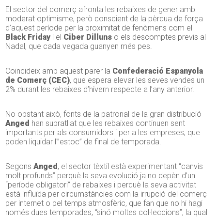
El sector del comerç afronta les rebaixes de gener amb
moderat optimisme, però conscient de la pèrdua de força
d’aquest període per la proximitat de fenòmens com el
Black Friday
i el
Ciber Dilluns
o els descomptes previs al
Nadal, que cada vegada guanyen més pes.
Coincideix amb aquest parer la
Confederació Espanyola
de Comerç (CEC)
, que espera elevar les seves vendes un
2% durant les rebaixes d’hivern respecte a l’any anterior.
No obstant això, fonts de la patronal de la gran distribució
Anged
han subratllat que les rebaixes continuen sent
importants per als consumidors i per a les empreses, que
poden liquidar l'”estoc” de final de temporada.
Segons
Anged
, el sector tèxtil està experimentant “canvis
molt profunds” perquè la seva evolució ja no depèn d’un
“període obligatori” de rebaixes i perquè la seva activitat
està influïda per circumstàncies com la irrupció del comerç
per internet o pel temps atmosfèric, que fan que no hi hagi
només dues temporades, “sinó moltes col·leccions”, la qual