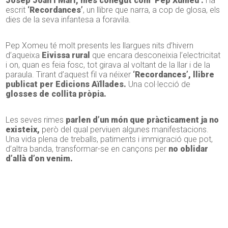
Josep Joan i Marí, més conegut com ‘Pep Xumeu’.
Ha
escrit
‘Recordances’
, un llibre que narra, a cop de glosa, els
dies de la seva infantesa a foravila.
Pep Xomeu té molt presents les llargues nits d’hivern
d’aqueixa
Eivissa rural
que encara desconeixia l’electricitat
i on, quan es feia fosc, tot girava al voltant de la llar i de la
paraula. Tirant d’aquest fil va néixer
‘Recordances’, llibre
publicat per Edicions Aïllades.
Una col·lecció de
glosses de collita pròpia.
Les seves rimes
parlen d’un món que pràcticament ja no
existeix,
però del qual perviuen algunes manifestacions.
Una vida plena de treballs, patiments i immigració que pot,
d’altra banda, transformar-se en cançons per
no oblidar
d’allà d’on venim.