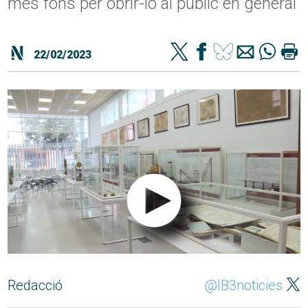
més fons per obrir-lo al públic en general
22/02/2023
Redacció
@IB3noticies