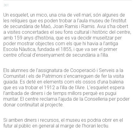
361
Un esquelet, un mico, una cria de vell marí, són algunes de
les relíquies que es poden trobar a l’aula museu de l’institut
de secundària de Maó, Joan Ramis i Ramis. Avui s’ha obert
a visites concertades el seu fons cultural i històric del centre,
amb 159 anys d’història, que es va decidir museïtzar per
poder mostrar objectes com els que hi havia a l’antiga
Escola Nàutica, fundada el 1855, i que va ser el primer
centre oficial d’ensenyament de secundària a l’illa.
Els alumnes de l’assignatura de Cooperació i Serveis a la
Comunitat i els de Patrimoni s’encarreguen de fer la visita
guiada. Es deté en elements com els ossos d’una balena
que es va trobar el 1912 a l’illa de l’Aire. L’esquelet espera
l’arribada de diners i de temps millors perquè es pugui
muntar. El centre reclama l’ajuda de la Conselleria per poder
donar continuïtat al projecte.
Si arriben diners i recursos, el museu es podria obrir en el
futur al públic en general al marge de l’horari lectiu.