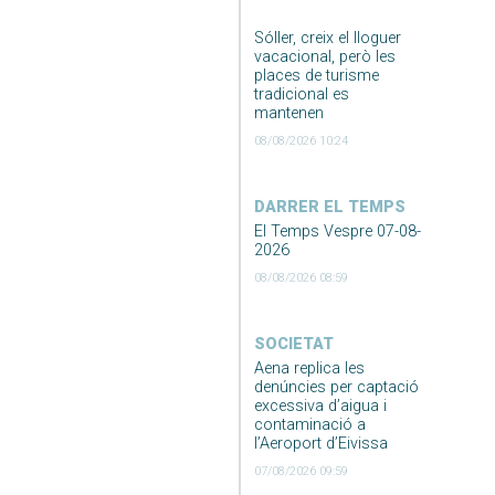
Sóller, creix el lloguer
vacacional, però les
places de turisme
tradicional es
mantenen
08/08/2026 10:24
DARRER EL TEMPS
El Temps Vespre 07-08-
2026
08/08/2026 08:59
SOCIETAT
Aena replica les
denúncies per captació
excessiva d’aigua i
contaminació a
l’Aeroport d’Eivissa
07/08/2026 09:59