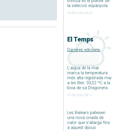
Eivissa és el planter de
la selecció espanyola
04/08/2026 08:24
El Temps
Darreres edicions
L’aigua de la mar
marca la temperatura
més alta registrada mai
a les Illes: 33,02 ºC a la
boia de sa Dragonera
07/08/2026 08:12
Les Balears pateixen
una nova onada de
calor que s’allarga fins
a aquest dijous