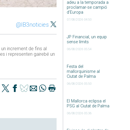
adeu a la temporada a
proclamar-se campió
d’Europa
07/08/2026 04:50
@IB3noticies
JP Financial, un equip
sense límits
un increment de fins al
06/08/2026 05:54
es i representen gairebé un
Festa del
mallorquinisme al
Ciutat de Palma
06/08/2026 05:50
El Mallorca eclipsa el
PSG al Ciutat de Palma
06/08/2026 05:36