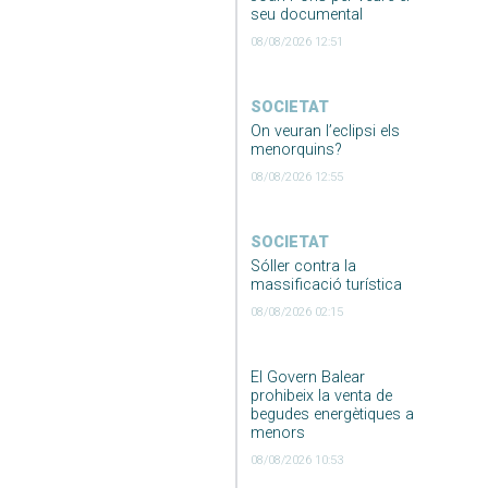
seu documental
08/08/2026 12:51
SOCIETAT
On veuran l’eclipsi els
menorquins?
08/08/2026 12:55
SOCIETAT
Sóller contra la
massificació turística
08/08/2026 02:15
El Govern Balear
prohibeix la venta de
begudes energètiques a
menors
08/08/2026 10:53