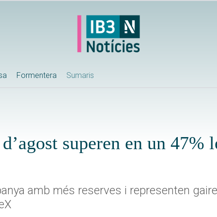
ssa
Formentera
Sumaris
s d’agost superen en un 47% l
Espanya amb més reserves i representen gair
teX