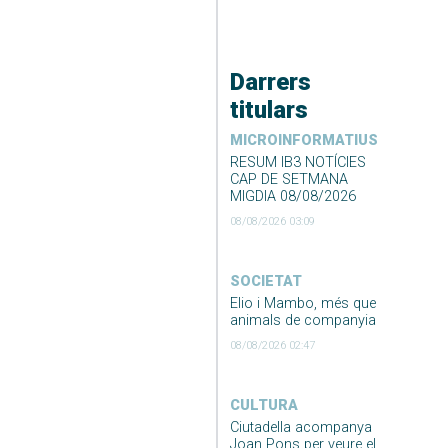
Darrers
titulars
MICROINFORMATIUS
RESUM IB3 NOTÍCIES
CAP DE SETMANA
MIGDIA 08/08/2026
08/08/2026 03:09
SOCIETAT
Elio i Mambo, més que
animals de companyia
08/08/2026 02:47
CULTURA
Ciutadella acompanya
Joan Pons per veure el