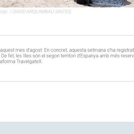
enorca). / DAVID ARQUIMBAU SINTES.
 aquest mes d’agost. En concret, aquesta setmana s’ha registrat 
e fet, les Illes són el segon territori d’Espanya amb més reserv
taforma TravelgateX.