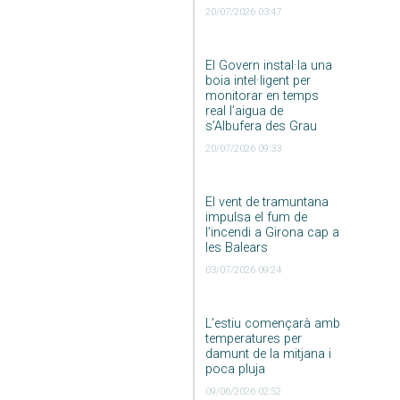
20/07/2026 03:47
El Govern instal·la una
boia intel·ligent per
monitorar en temps
real l’aigua de
s’Albufera des Grau
20/07/2026 09:33
El vent de tramuntana
impulsa el fum de
l’incendi a Girona cap a
les Balears
03/07/2026 09:24
L’estiu començarà amb
temperatures per
damunt de la mitjana i
poca pluja
09/06/2026 02:52