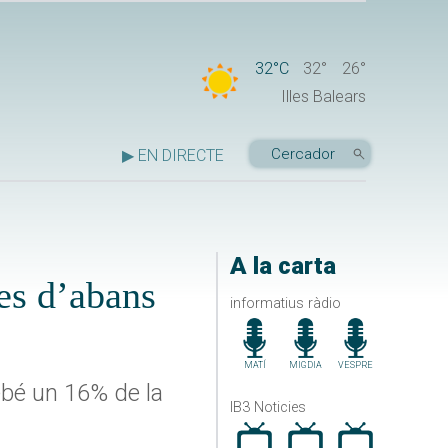
32°C
32°
26°
Illes Balears
▶ EN DIRECTE
A la carta
es d’abans
informatius ràdio
MATÍ
MIGDIA
VESPRE
ebé un 16% de la
IB3 Noticies