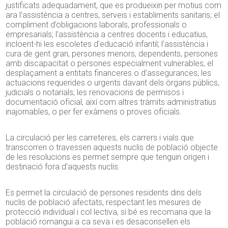
justificats adequadament, que es produeixin per motius com
ara l’assistència a centres, serveis i establiments sanitaris; el
compliment d’obligacions laborals, professionals o
empresarials; l’assistència a centres docents i educatius,
incloent-hi les escoletes d’educació infantil; l’assistència i
cura de gent gran, persones menors, dependents, persones
amb discapacitat o persones especialment vulnerables; el
desplaçament a entitats financeres o d’assegurances; les
actuacions requerides o urgents davant dels òrgans públics,
judicials o notarials; les renovacions de permisos i
documentació oficial, així com altres tràmits administratius
inajornables, o per fer exàmens o proves oficials.
La circulació per les carreteres, els carrers i vials que
transcorren o travessen aquests nuclis de població objecte
de les resolucions es permet sempre que tenguin origen i
destinació fora d’aquests nuclis.
Es permet la circulació de persones residents dins dels
nuclis de població afectats, respectant les mesures de
protecció individual i col·lectiva, si bé es recomana que la
població romangui a ca seva i es desaconsellen els