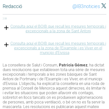
Redacció
@IB3noticies
208
Consulta aquí el BOIB que recull les mesures temporals i
excepcionals a la zona de Sant Antoni
Consulta aquí el BOIB que recull les mesures temporals i
excepcionals a la zona de l’Eixample i es Viver en el
municipi d’Eivissa
La consellera de Salut i Consum,
Patricia Gómez
, ha dictat
dues resolucions que estableixen tota una sèrie de mesures
excepcionals i temporals a les zones bàsiques de Sant
Antoni de Portmany i de l’Eixample i es Viver, en el municipi
d’Eivissa. L’objectiu, ha explicat la consellera en una roda de
premsa al Consell de Menorca aquest dimecres, és limitar-hi
i evitar les situacions que poden afavorir els contagis,
sobretot en llocs tancats on es produeixen aglomeracions
de persones, amb poca ventilació, o bé on no es fa servir la
mascareta. Les resolucions es publicaran aquest mateix