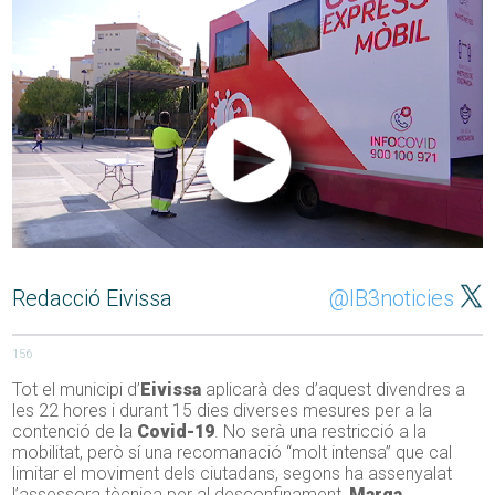
Redacció Eivissa
@IB3noticies
156
Tot el municipi d’
Eivissa
aplicarà des d’aquest divendres a
les 22 hores i durant 15 dies diverses mesures per a la
contenció de la
Covid-19
. No serà una restricció a la
mobilitat, però sí una recomanació “molt intensa” que cal
limitar el moviment dels ciutadans, segons ha assenyalat
l’assessora tècnica per al desconfinament,
Marga