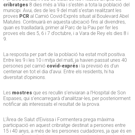
cribratges
8 dies més a Vila i s’estén a tota la població del
municipi. Avui, des de les 9 del matí s’estan realitzant les
proves
PCR
al Camió Covid-Exprés situat al Boulevard Abel
Matutes. Continuarà en aquesta ubicació fins al divendres,
quan es traslladarà, primer al Parc de la Pau per fer les
proves els dies 5, 6 i 7 d’octubre, i a Vara de Rey els dies 8 i
9.
La resposta per part de la població ha estat molt positiva.
Entre les 9 i les 10 i mitja del matí, ja havien passat unes 40
persones pel camió
covid-exprés
i la previsió és d’un
centenar en tot el dia d’avui. Entre els residents, hi ha
diversitat d’opinions.
Les
mostres
que es recullin s’enviaran a l’Hospital de Son
Espases, qui s’encarregarà d’analitzar-les, per posteriorment
notificar als interessats el resultat de la prova.
L’Àrea de Salut d’Eivissa i Formentera prega màxima
participació en aquest cribratge destinat a persones entre
15 i 40 anys, a més de les persones cuidadores, ja que és en