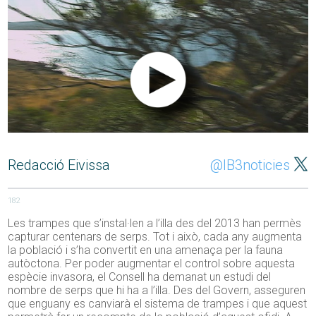
Redacció Eivissa
@IB3noticies
182
Les trampes que s’instal·len a l’illa des del 2013 han permès
capturar centenars de serps. Tot i això, cada any augmenta
la població i s’ha convertit en una amenaça per la fauna
autòctona. Per poder augmentar el control sobre aquesta
espècie invasora, el Consell ha demanat un estudi del
nombre de serps que hi ha a l’illa. Des del Govern, asseguren
que enguany es canviarà el sistema de trampes i que aquest