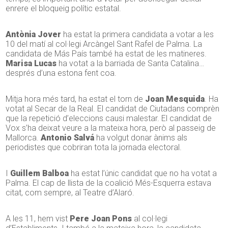
enrere el bloqueig polític estatal.
Antònia Jover
ha estat la primera candidata a votar a les
10 del matí al col·legi Arcàngel Sant Rafel de Palma. La
candidata de Más País també ha estat de les matineres.
Marisa Lucas
ha votat a la barriada de Santa Catalina…
després d’una estona fent coa.
Mitja hora més tard, ha estat el torn de
Joan Mesquida
. Ha
votat al Secar de la Real. El candidat de Ciutadans comprèn
que la repetició d’eleccions causi malestar. El candidat de
Vox s’ha deixat veure a la mateixa hora, però al passeig de
Mallorca.
Antonio Salvá
ha volgut donar ànims als
periodistes que cobriran tota la jornada electoral.
I
Guillem Balboa
ha estat l’únic candidat que no ha votat a
Palma. El cap de llista de la coalició Més-Esquerra estava
citat, com sempre, al Teatre d’Alaró.
A les 11, hem vist
Pere Joan Pons
al col·legi