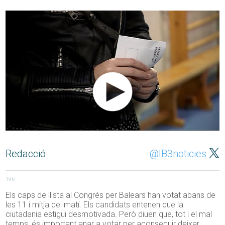
Redacció
@IB3noticies
196
Els caps de llista al Congrés per Balears han votat abans de
les 11 i mitja del matí. Els candidats entenen que la
ciutadania estigui desmotivada. Però diuen que, tot i el mal
temps, és important anar a votar per aconseguir deixar