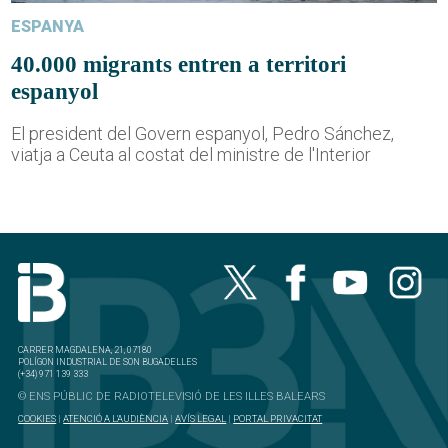
ESPANYA
40.000 migrants entren a territori
espanyol
El president del Govern espanyol, Pedro Sánchez,
viatja a Ceuta al costat del ministre de l'Interior
CARRER MAGDALENA, 21, 07180
POLÍGON INDUSTRIAL DE SON BUGADELLES
(+34) 971 139 333
© ENS PÚBLIC DE RADIOTELEVISIÓ DE LES ILLES BALEARS
COOKIES
|
ATENCIÓ A L'AUDIÈNCIA
|
AVÍS LEGAL
|
PORTAL PRIVACITAT