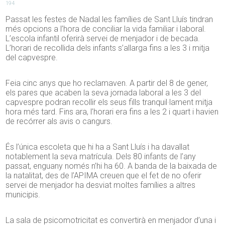
194
Passat les festes de Nadal les famílies de Sant Lluís tindran
més opcions a l’hora de conciliar la vida familiar i laboral.
L’escola infantil oferirà servei de menjador i de becada.
L’horari de recollida dels infants s’allarga fins a les 3 i mitja
del capvespre.
Feia cinc anys que ho reclamaven. A partir del 8 de gener,
els pares que acaben la seva jornada laboral a les 3 del
capvespre podran recollir els seus fills tranquil·lament mitja
hora més tard. Fins ara, l’horari era fins a les 2 i quart i havien
de recórrer als avis o cangurs.
És l’única escoleta que hi ha a Sant Lluís i ha davallat
notablement la seva matrícula. Dels 80 infants de l’any
passat, enguany només n’hi ha 60. A banda de la baixada de
la natalitat, des de l’APIMA creuen que el fet de no oferir
servei de menjador ha desviat moltes famílies a altres
municipis.
La sala de psicomotricitat es convertirà en menjador d’una i