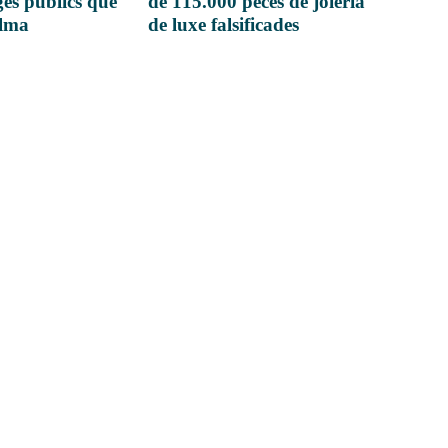
es públics que
de 115.000 peces de joieria
alma
de luxe falsificades