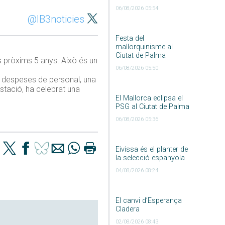
06/08/2026 05:54
@IB3noticies
Festa del
mallorquinisme al
Ciutat de Palma
s pròxims 5 anys. Això és un
06/08/2026 05:50
es despeses de personal, una
stació, ha celebrat una
El Mallorca eclipsa el
PSG al Ciutat de Palma
06/08/2026 05:36
Eivissa és el planter de
la selecció espanyola
04/08/2026 08:24
El canvi d’Esperança
Cladera
02/08/2026 08:43