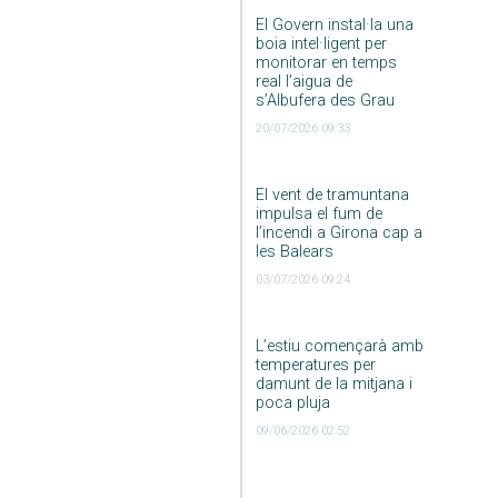
El Govern instal·la una
boia intel·ligent per
monitorar en temps
real l’aigua de
s’Albufera des Grau
20/07/2026 09:33
El vent de tramuntana
impulsa el fum de
l’incendi a Girona cap a
les Balears
03/07/2026 09:24
L’estiu començarà amb
temperatures per
damunt de la mitjana i
poca pluja
09/06/2026 02:52