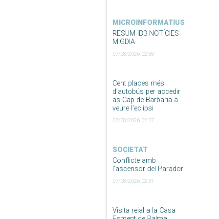
MICROINFORMATIUS
RESUM IB3 NOTÍCIES
MIGDIA
07/08/2026 02:59
Cent places més
d’autobús per accedir
as Cap de Barbaria a
veure l’eclipsi
07/08/2026 02:37
SOCIETAT
Conflicte amb
l’ascensor del Parador
07/08/2026 02:31
Visita reial a la Casa
Esment de Palma