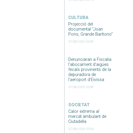
CULTURA
Projecció del
documental “Joan
Pons, Grande Barítono”
07/08/2026 03:09
Denunciaran a Fiscalia
l’abocament d’aigües
fecals provinents de la
depuradora de
l’aeroport d’Eivissa
07/08/2026 03:08
SOCIETAT
Calor extrema al
mercat ambulant de
Ciutadella
07/08/2026 03:04