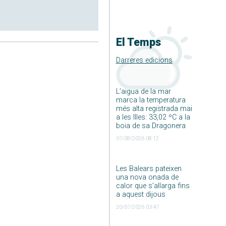
El Temps
Darreres edicions
L’aigua de la mar
marca la temperatura
més alta registrada mai
a les Illes: 33,02 ºC a la
boia de sa Dragonera
07/08/2026 08:12
Les Balears pateixen
una nova onada de
calor que s’allarga fins
a aquest dijous
20/07/2026 03:47