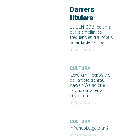
Darrers
titulars
EL GEN-GOB reclama
que s’ampliïn les
freqüències d’autobús
la tarda de l’eclipsi
07/08/2026 03:19
CULTURA
‘Leyarem’, l’exposició
de l’artista sahrauí
Aawah Walad que
reivindica la terra
enyorada
07/08/2026 03:15
CULTURA
Infrahabitatge o art?
07/08/2026 03:10