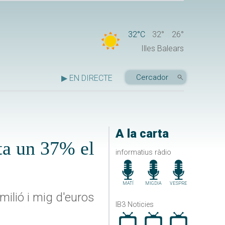
32°C
32°
26°
Illes Balears
▶ EN DIRECTE
A la carta
ta un 37% el
informatius ràdio
MATÍ
MIGDIA
VESPRE
milió i mig d'euros
IB3 Noticies