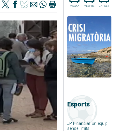
MIGDIA
VESPRE
CAP.SET
Esports
JP Financial, un equip
sense límits