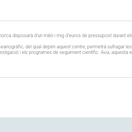
orca disposarà d’un milió i mig d’euros de pressupost durant el
 Oceanogràfic, del qual depèn aquest centre, permetrà sufragar l
estigació i els programes de seguiment científic. Avui, aquesta e