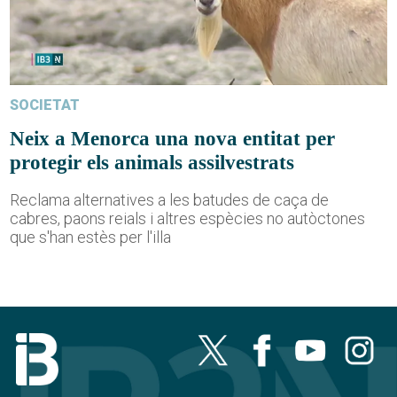
SOCIETAT
Neix a Menorca una nova entitat per
protegir els animals assilvestrats
Reclama alternatives a les batudes de caça de
cabres, paons reials i altres espècies no autòctones
que s'han estès per l'illa