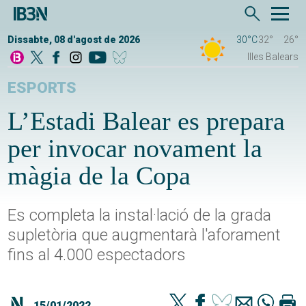
Dissabte, 08 d'agost de 2026
30°C
32°
26°
Illes Balears
ESPORTS
L’Estadi Balear es prepara
per invocar novament la
màgia de la Copa
Es completa la instal·lació de la grada
supletòria que augmentarà l'aforament
fins al 4.000 espectadors
15/01/2022