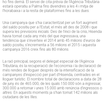
ho fins demà. El servei de cita prèvia de l’Agència Tributària
estarà operatiu a Palma fins divendres a les 4 i mitja de
l’horabaixa i a la resta de plataformes fins a les dues.
Una campanya que s’ha caracteritzat per un fort augment
del saldo positiu per a l’Estat, el més alt des de 2008 i que
supera les previsions inicials. Des de l’inici de la crisi, Hisenda
havia tornat cada any més del que ingressava, una
tendència que s’inverteix el 2014 amb 45 milions d’euros de
saldo positiu, s’incrementa a 56 milions el 2015 i aquesta
campanya 2016 creix fins als 80 milions.
La raó principal, segons el delegat especial de l’Agència
Tributària, és la recuperació de l’economia i la declaració de
més rendes de lloguer després de la intensificació de la
campanyes d’inspecció per part d’Hisenda, centrades en el
lloguer turístic. El nombre total de declaracions a data de 28
de juny és de 465.000, de les quals 150.000 són a ingressar,
300.000 a retornar i unes 15.000 amb renúncia d’ingressos o
altres. En aquests moments ja s’han tornat 142 milions als
ciutadans de les Illes.