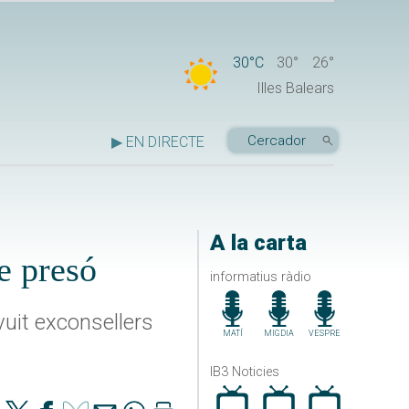
30°C
30°
26°
Illes Balears
▶ EN DIRECTE
A la carta
de presó
informatius ràdio
vuit exconsellers
MATÍ
MIGDIA
VESPRE
IB3 Noticies