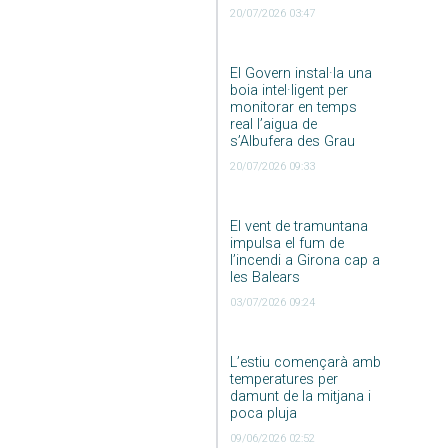
20/07/2026 03:47
El Govern instal·la una
boia intel·ligent per
monitorar en temps
real l’aigua de
s’Albufera des Grau
20/07/2026 09:33
El vent de tramuntana
impulsa el fum de
l’incendi a Girona cap a
les Balears
03/07/2026 09:24
L’estiu començarà amb
temperatures per
damunt de la mitjana i
poca pluja
09/06/2026 02:52