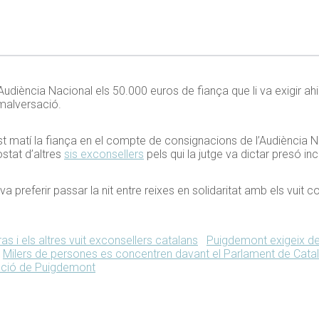
l’Audiència Nacional els 50.000 euros de fiança que li va exigir a
i malversació.
st matí la fiança en el compte de consignacions de l’Audiència 
ostat d’altres
sis exconsellers
pels qui la jutge va dictar presó in
a preferir passar la nit entre reixes en solidaritat amb els vuit c
s i els altres vuit exconsellers catalans
Puigdemont exigeix de
Milers de persones es concentren davant el Parlament de Cata
enció de Puigdemont