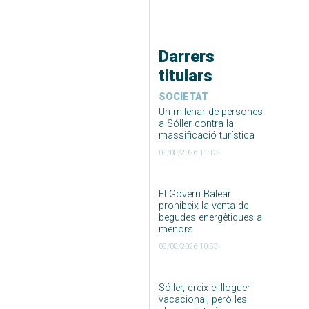
Darrers
titulars
SOCIETAT
Un milenar de persones
a Sóller contra la
massificació turística
08/08/2026 11:13
El Govern Balear
prohibeix la venta de
begudes energètiques a
menors
08/08/2026 10:53
Sóller, creix el lloguer
vacacional, però les