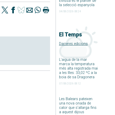
Eivissa és el planter de
la selecció espanyola
04/08/2026 08:24
El Temps
Darreres edicions
L’aigua de la mar
marca la temperatura
més alta registrada mai
a les Illes: 33,02 ºC a la
boia de sa Dragonera
07/08/2026 08:12
Les Balears pateixen
una nova onada de
calor que s’allarga fins
a aquest dijous