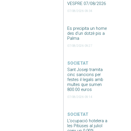
VESPRE 07/08/2026
07/08/2026 09:34
Es precipita un home
des d’un dotzè pis a
Palma
07/08/2026 09:27
SOCIETAT
Sant Josep tramita
cinc sancions per
festes il·legals amb
multes que sumen
800.00 euros
07/08/2026 09:14
SOCIETAT
L’ocupació hotelera a
les Pitiüses al juliol
creix un 0,90%