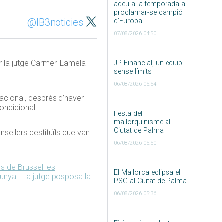
adeu a la temporada a
proclamar-se campió
@IB3noticies
d’Europa
07/08/2026 04:50
hir la jutge Carmen Lamela
JP Financial, un equip
sense límits
06/08/2026 05:54
Nacional, després d’haver
condicional.
Festa del
mallorquinisme al
Ciutat de Palma
onsellers destituïts que van
06/08/2026 05:50
s de Brussel·les
El Mallorca eclipsa el
lunya
La jutge posposa la
PSG al Ciutat de Palma
06/08/2026 05:36