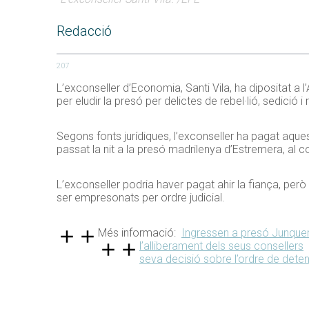
Redacció
207
L’exconseller d’Economia, Santi Vila, ha dipositat a 
per eludir la presó per delictes de rebel·lió, sedició 
Segons fonts jurídiques, l’exconseller ha pagat aque
passat la nit a la presó madrilenya d’Estremera, al c
L’exconseller podria haver pagat ahir la fiança, però v
ser empresonats per ordre judicial.
Més informació:
Ingressen a presó Junquera
l’alliberament dels seus consellers
seva decisió sobre l’ordre de det