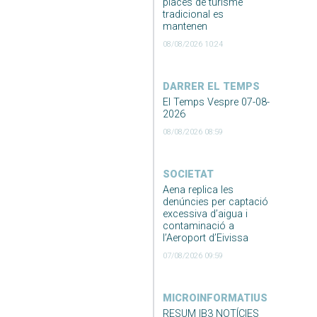
places de turisme
tradicional es
mantenen
08/08/2026 10:24
DARRER EL TEMPS
El Temps Vespre 07-08-
2026
08/08/2026 08:59
SOCIETAT
Aena replica les
denúncies per captació
excessiva d’aigua i
contaminació a
l’Aeroport d’Eivissa
07/08/2026 09:59
MICROINFORMATIUS
RESUM IB3 NOTÍCIES