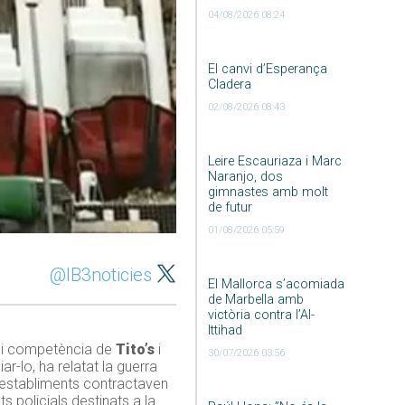
04/08/2026 08:24
El canvi d’Esperança
Cladera
02/08/2026 08:43
Leire Escauriaza i Marc
Naranjo, dos
gimnastes amb molt
de futur
01/08/2026 05:59
@IB3noticies
El Mallorca s’acomiada
de Marbella amb
victòria contra l’Al-
Ittihad
t i competència de
Tito’s
i
30/07/2026 03:56
ar-lo, ha relatat la guerra
s establiments contractaven
ts policials destinats a la