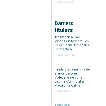
09/06/2026 01:24
Darrers
titulars
Traslladen a Can
Misses un ferit greu en
un accident de trànsit a
Formentera
06/08/2026 10:16
Ferida greu una nina de
2 anys després
d’ofegar-se en una
piscina d’un hotel a
Magaluf, a Calvià
06/08/2026 08:41
ESPANYA