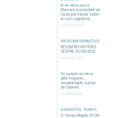
El rei rebrà avui a
Marivent el president de
Ceuta per tractar sobre
la crisi migratòria
06/08/2026 08:43
MICROINFORMATIUS
RESUM IB3 NOTÍCIES
VESPRE 05/08/2026
05/08/2026 10:20
Se suspèn la cerca
dels migrants
desapareguts a prop
de Cabrera
06/08/2026 08:39
DARRER EL TEMPS
El Temps Migdia 05-08-