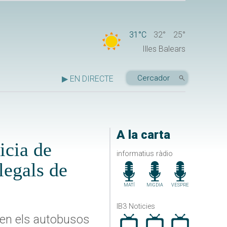
31°C
32°
25°
Illes Balears
▶ EN DIRECTE
A la carta
icia de
informatius ràdio
legals de
MATÍ
MIGDIA
VESPRE
IB3 Noticies
nien els autobusos