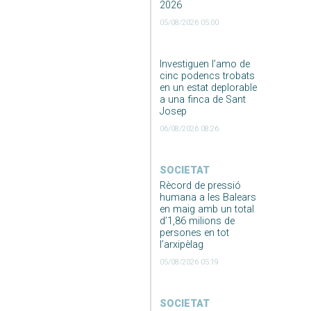
2026
05/08/2026 05:00
Investiguen l’amo de
cinc podencs trobats
en un estat deplorable
a una finca de Sant
Josep
06/08/2026 08:26
SOCIETAT
Rècord de pressió
humana a les Balears
en maig amb un total
d’1,86 milions de
persones en tot
l’arxipèlag
05/08/2026 05:19
SOCIETAT