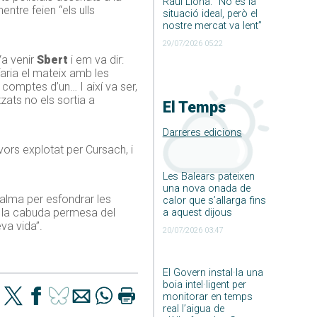
Raúl Llona: ”No és la
ntre feien “els ulls
situació ideal, però el
nostre mercat va lent”
29/07/2026 05:22
Va venir
Sbert
i em va dir:
faria el mateix amb les
omptes d’un… I així va ser,
zats no els sortia a
El Temps
Darreres edicions
ors explotat per Cursach, i
Les Balears pateixen
una nova onada de
Palma per esfondrar les
calor que s’allarga fins
r la cabuda permesa del
a aquest dijous
va vida”.
20/07/2026 03:47
El Govern instal·la una
boia intel·ligent per
monitorar en temps
real l’aigua de