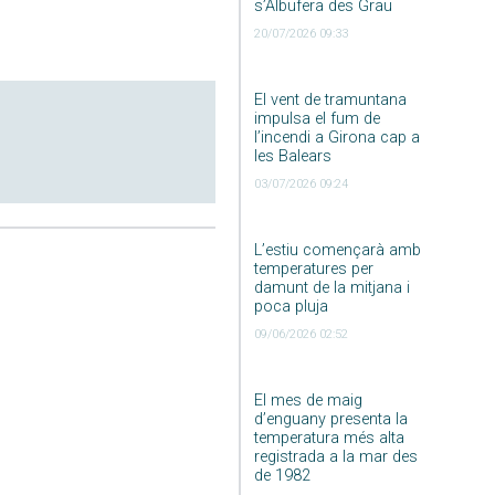
s’Albufera des Grau
20/07/2026 09:33
El vent de tramuntana
impulsa el fum de
l’incendi a Girona cap a
les Balears
03/07/2026 09:24
L’estiu començarà amb
temperatures per
damunt de la mitjana i
poca pluja
09/06/2026 02:52
El mes de maig
d’enguany presenta la
temperatura més alta
registrada a la mar des
de 1982