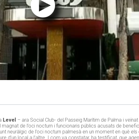
ca
Level
– ara Social Club- del Passeig Marítim de Palma i veïna
l magnat de l’oci nocturn i funcionaris públics acusats de benefici
punt neuràlgic de l’oci nocturn palmesà en un moment en què el
re d’un local a l’altre. I com va constatar, ha testificat, que agen