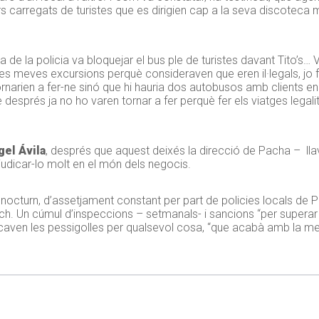
 carregats de turistes que es dirigien cap a la seva discoteca me
a de la policia va bloquejar el bus ple de turistes davant Tito’s… 
 les meves excursions perquè consideraven que eren il·legals, jo 
rien a fer-ne sinó que hi hauria dos autobusos amb clients en c
esprés ja no ho varen tornar a fer perquè fer els viatges legalit
gel Ávila
, després que aquest deixés la direcció de Pacha – llav
udicar-lo molt en el món dels negocis.
ci nocturn, d’assetjament constant per part de policies locals de 
ach. Un cúmul d’inspeccions – setmanals- i sancions “per supera
 cercaven les pessigolles per qualsevol cosa, “que acabà amb la me