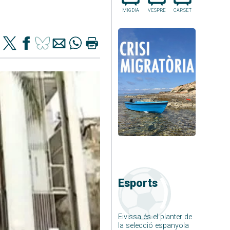
MIGDIA
VESPRE
CAP.SET
Esports
Eivissa és el planter de
la selecció espanyola