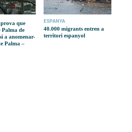
ESPANYA
 aprova que
40.000 migrants entren a
e Palma de
territori espanyol
si a anomenar-
de Palma –