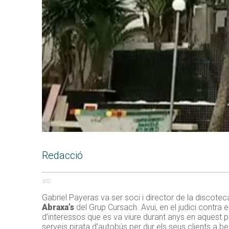
Redacció
302
Gabriel Payeras va ser soci i director de la discote
Abraxa’s
del Grup Cursach. Avui, en el judici contra e
d’interessos que es va viure durant anys en aquest 
serveis pirata d’autobús per dur els seus clients a beu