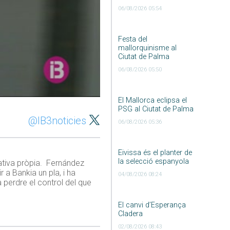
06/08/2026 05:54
Festa del
mallorquinisme al
Ciutat de Palma
06/08/2026 05:50
El Mallorca eclipsa el
PSG al Ciutat de Palma
@IB3noticies
06/08/2026 05:36
Eivissa és el planter de
la selecció espanyola
ativa pròpia. Fernández
 a Bankia un pla, i ha
04/08/2026 08:24
a perdre el control del que
El canvi d’Esperança
Cladera
02/08/2026 08:43