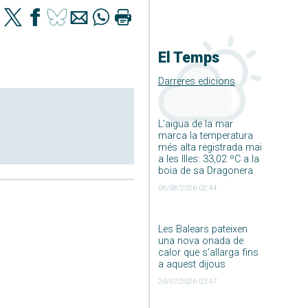
El Temps
Darreres edicions
L’aigua de la mar
marca la temperatura
més alta registrada mai
a les Illes: 33,02 ºC a la
boia de sa Dragonera
06/08/2026 02:44
Les Balears pateixen
una nova onada de
calor que s’allarga fins
a aquest dijous
20/07/2026 03:47