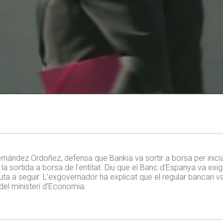
rnández Ordoñez, defensa que Bankia va sortir a borsa per inici
a sortida a borsa de l’entitat. Diu que el Banc d’Espanya va exigir
e ruta a seguir. L’exgovernador ha explicat que el regular bancari v
del ministeri d’Economia.