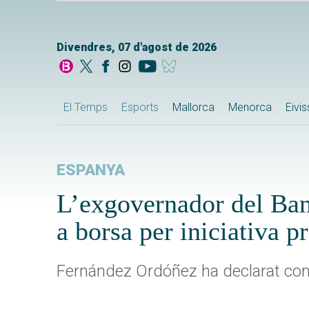
Divendres, 07 d'agost de 2026
El Temps
Esports
Mallorca
Menorca
Eivi
ESPANYA
L’exgovernador del Ban
a borsa per iniciativa p
Fernández Ordóñez ha declarat com a 