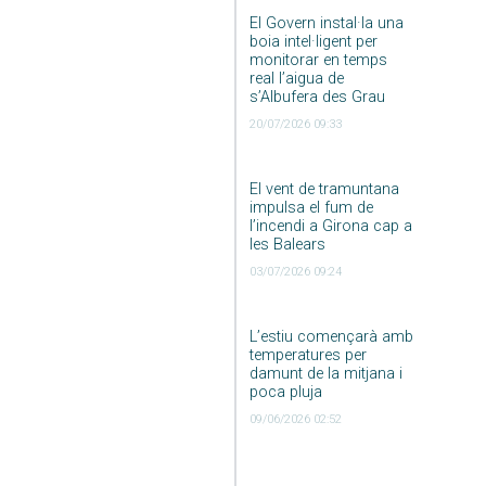
El Govern instal·la una
boia intel·ligent per
monitorar en temps
real l’aigua de
s’Albufera des Grau
20/07/2026 09:33
El vent de tramuntana
impulsa el fum de
l’incendi a Girona cap a
les Balears
03/07/2026 09:24
L’estiu començarà amb
temperatures per
damunt de la mitjana i
poca pluja
09/06/2026 02:52