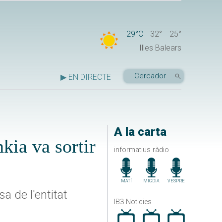
29°C
32°
25°
Illes Balears
▶ EN DIRECTE
A la carta
ia va sortir
informatius ràdio
MATÍ
MIGDIA
VESPRE
a de l'entitat
IB3 Noticies