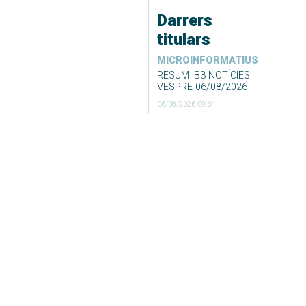
Darrers
titulars
MICROINFORMATIUS
RESUM IB3 NOTÍCIES
VESPRE 06/08/2026
06/08/2026 09:34
Desconvocada la vaga
de neteja i recollida de
fems de Formentera
06/08/2026 09:23
DARRER EL TEMPS
El Temps Migdia 06-08-
2026
06/08/2026 04:55