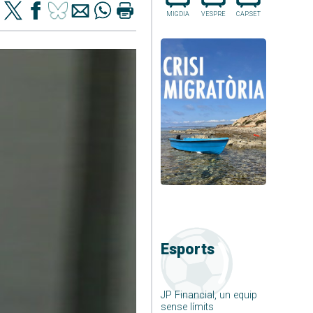
MIGDIA
VESPRE
CAP.SET
Esports
JP Financial, un equip
sense límits