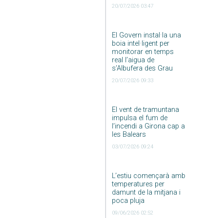
20/07/2026 03:47
El Govern instal·la una
boia intel·ligent per
monitorar en temps
real l’aigua de
s’Albufera des Grau
20/07/2026 09:33
El vent de tramuntana
impulsa el fum de
l’incendi a Girona cap a
les Balears
03/07/2026 09:24
L’estiu començarà amb
temperatures per
damunt de la mitjana i
poca pluja
09/06/2026 02:52