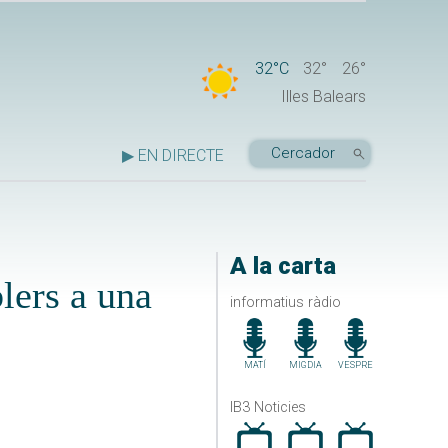
32°C
32°
26°
Illes Balears
▶ EN DIRECTE
A la carta
lers a una
informatius ràdio
MATÍ
MIGDIA
VESPRE
IB3 Noticies