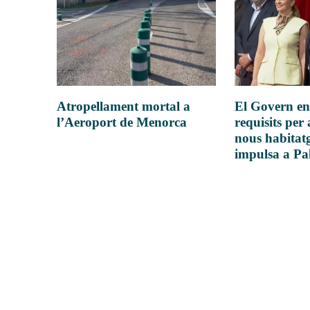
Atropellament mortal a
El Govern en
l’Aeroport de Menorca
requisits per 
nous habitatg
impulsa a P