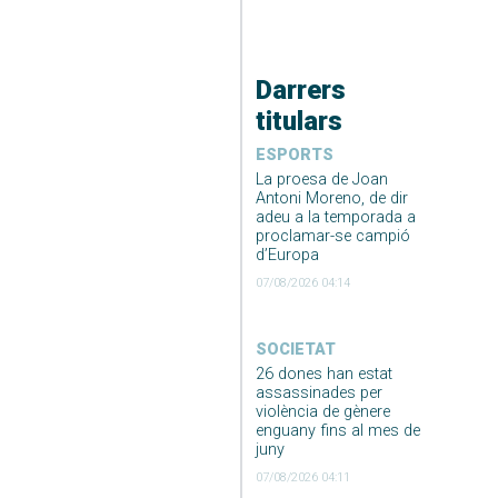
Darrers
titulars
ESPORTS
La proesa de Joan
Antoni Moreno, de dir
adeu a la temporada a
proclamar-se campió
d’Europa
07/08/2026 04:14
SOCIETAT
26 dones han estat
assassinades per
violència de gènere
enguany fins al mes de
juny
07/08/2026 04:11