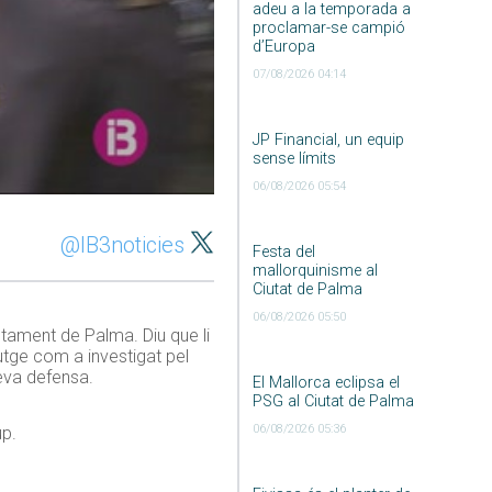
adeu a la temporada a
proclamar-se campió
d’Europa
07/08/2026 04:14
JP Financial, un equip
sense límits
06/08/2026 05:54
@IB3noticies
Festa del
mallorquinisme al
Ciutat de Palma
06/08/2026 05:50
tament de Palma. Diu que li
jutge com a investigat pel
eva defensa.
El Mallorca eclipsa el
PSG al Ciutat de Palma
06/08/2026 05:36
up.