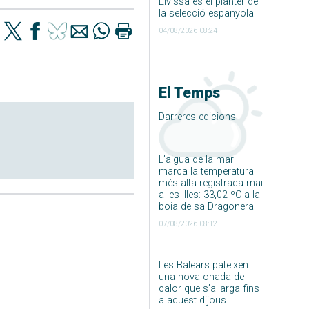
Eivissa és el planter de
la selecció espanyola
04/08/2026 08:24
El Temps
Darreres edicions
L’aigua de la mar
marca la temperatura
més alta registrada mai
a les Illes: 33,02 ºC a la
boia de sa Dragonera
07/08/2026 08:12
Les Balears pateixen
una nova onada de
calor que s’allarga fins
a aquest dijous