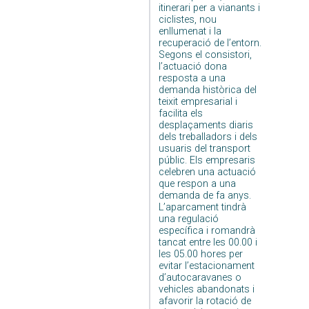
itinerari per a vianants i
ciclistes, nou
enllumenat i la
recuperació de l’entorn.
Segons el consistori,
l’actuació dona
resposta a una
demanda històrica del
teixit empresarial i
facilita els
desplaçaments diaris
dels treballadors i dels
usuaris del transport
públic. Els empresaris
celebren una actuació
que respon a una
demanda de fa anys.
L’aparcament tindrà
una regulació
específica i romandrà
tancat entre les 00.00 i
les 05.00 hores per
evitar l’estacionament
d’autocaravanes o
vehicles abandonats i
afavorir la rotació de