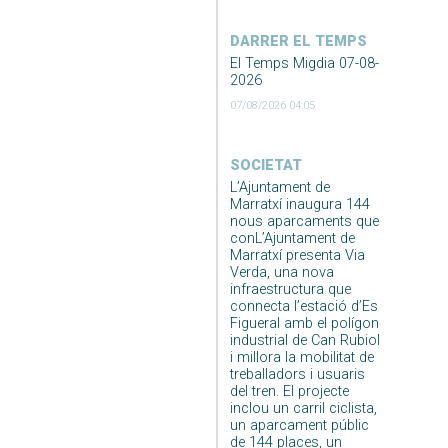
DARRER EL TEMPS
El Temps Migdia 07-08-
2026
07/08/2026 04:05
SOCIETAT
L’Ajuntament de
Marratxí inaugura 144
nous aparcaments que
conL’Ajuntament de
Marratxí presenta Via
Verda, una nova
infraestructura que
connecta l’estació d’Es
Figueral amb el polígon
industrial de Can Rubiol
i millora la mobilitat de
treballadors i usuaris
del tren. El projecte
inclou un carril ciclista,
un aparcament públic
de 144 places, un