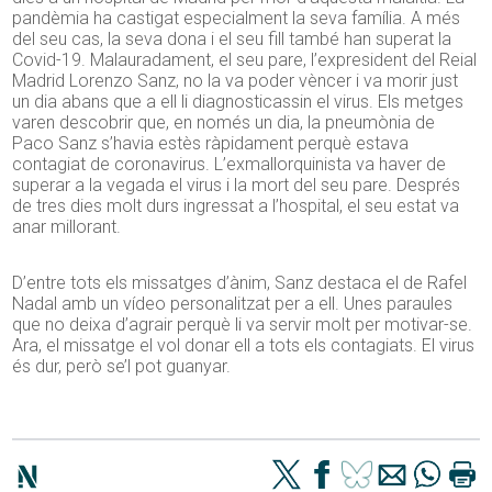
pandèmia ha castigat especialment la seva família. A més
del seu cas, la seva dona i el seu fill també han superat la
Covid-19. Malauradament, el seu pare, l’expresident del Reial
Madrid
Lorenzo
Sanz
, no la va poder vèncer i va morir just
un dia abans que a ell li diagnosticassin el virus. Els metges
varen descobrir que, en només un dia, la pneumònia de
Paco
Sanz
s’havia estès ràpidament perquè estava
contagiat de coronavirus. L’
exmallorquinista
va haver de
superar a la vegada el virus i la mort del seu pare. Després
de tres dies molt durs
ingressat
a l’hospital, el seu estat va
anar millorant.
D’entre tots els missatges d’ànim,
Sanz
destaca el de Rafel
Nadal amb un vídeo personalitzat per a ell. Unes paraules
que no deixa d’agrair perquè li va servir molt per motivar-se.
Ara, el missatge el vol donar ell a tots els contagiats. El virus
és dur, però se’l pot guanyar.