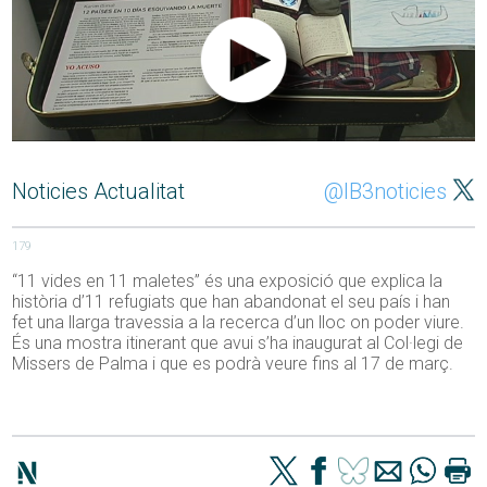
Noticies Actualitat
@IB3noticies
179
“11 vides en 11 maletes” és una exposició que explica la
història d’11 refugiats que han abandonat el seu país i han
fet una llarga travessia a la recerca d’un lloc on poder viure.
És una mostra itinerant que avui s’ha inaugurat al Col·legi de
Missers de Palma i que es podrà veure fins al 17 de març.