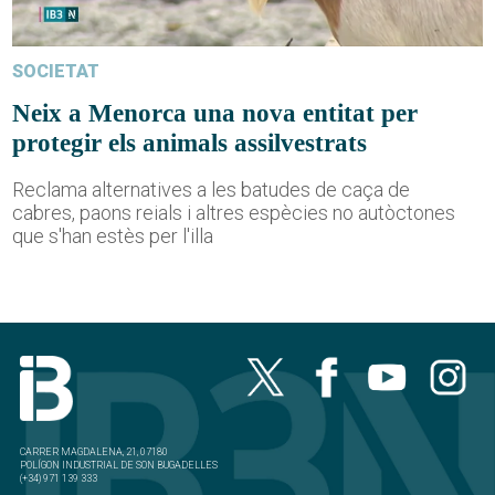
SOCIETAT
Neix a Menorca una nova entitat per
protegir els animals assilvestrats
Reclama alternatives a les batudes de caça de
cabres, paons reials i altres espècies no autòctones
que s'han estès per l'illa
CARRER MAGDALENA, 21, 07180
POLÍGON INDUSTRIAL DE SON BUGADELLES
(+34) 971 139 333