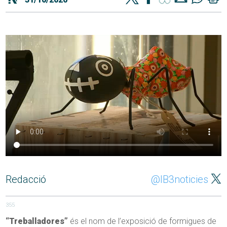
Redacció
@IB3noticies
355
“Treballadores”
és el nom de l’exposició de formigues de