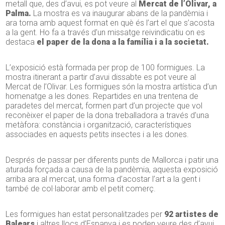
metall que, des d’avui, es pot veure al
Mercat de l’Olivar, a
Palma.
La mostra es va inaugurar abans de la pandèmia i
ara torna amb aquest format en què és l’art el que s’acosta
a la gent. Ho fa a través d’un missatge reivindicatiu on es
destaca
el paper de la dona a la família i a la societat.
L’exposició està formada per prop de 100 formigues. La
mostra itinerant a partir d’avui dissabte es pot veure al
Mercat de l’Olivar. Les formigues són la mostra artística d’un
homenatge a les dones. Repartides en una trentena de
paradetes del mercat, formen part d’un projecte que vol
reconèixer el paper de la dona treballadora a través d’una
metàfora: constància i organització, característiques
associades en aquests petits insectes i a les dones.
Després de passar per diferents punts de Mallorca i patir una
aturada forçada a causa de la pandèmia, aquesta exposició
arriba ara al mercat, una forma d’acostar l’art a la gent i
també de col·laborar amb el petit comerç.
Les formigues han estat personalitzades per
92 artistes de
Balears
i altres llocs d’Espanya i es poden veure des d’avui