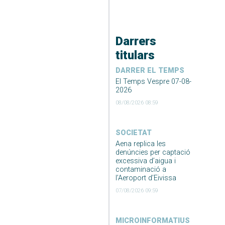
Darrers
titulars
DARRER EL TEMPS
El Temps Vespre 07-08-
2026
08/08/2026 08:59
SOCIETAT
Aena replica les
denúncies per captació
excessiva d’aigua i
contaminació a
l’Aeroport d’Eivissa
07/08/2026 09:59
MICROINFORMATIUS