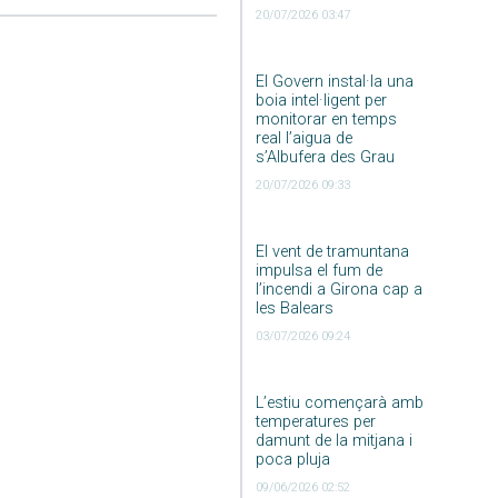
20/07/2026 03:47
El Govern instal·la una
boia intel·ligent per
monitorar en temps
real l’aigua de
s’Albufera des Grau
20/07/2026 09:33
El vent de tramuntana
impulsa el fum de
l’incendi a Girona cap a
les Balears
03/07/2026 09:24
L’estiu començarà amb
temperatures per
damunt de la mitjana i
poca pluja
09/06/2026 02:52