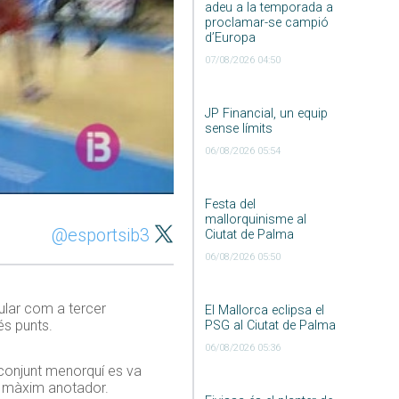
adeu a la temporada a
proclamar-se campió
d’Europa
07/08/2026 04:50
JP Financial, un equip
sense límits
06/08/2026 05:54
Festa del
mallorquinisme al
@esportsib3
Ciutat de Palma
06/08/2026 05:50
ular com a tercer
El Mallorca eclipsa el
és punts.
PSG al Ciutat de Palma
06/08/2026 05:36
conjunt menorquí es va
el màxim anotador.