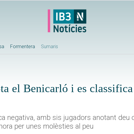
ssa
Formentera
Sumaris
 el Benicarló i es classifica
ca negativa, amb sis jugadors anotant deu 
 hora per unes molèsties al peu