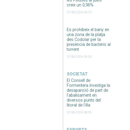
les Pitiüses al juliol
creix un 0,90%
07/08/2026 09:15
Es prohibeix el bany en
una zona de la platja
des Codolar per la
presència de bacteris al
torrent
07/08/2026 09:03
SOCIETAT
El Consell de
Formentera investiga la
desaparició de part de
l’abalisament en
diversos punts del
litoral de l’illa
07/08/2026 08:28
ESPORTS