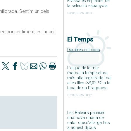
Eivissa és el planter de
la selecció espanyola
 millorada. Sentim un dels
04/08/2026 08:24
 seu consentiment, es jugarà
El Temps
Darreres edicions
L’aigua de la mar
marca la temperatura
més alta registrada mai
a les Illes: 33,02 ºC a la
boia de sa Dragonera
07/08/2026 08:12
Les Balears pateixen
una nova onada de
calor que s’allarga fins
a aquest dijous