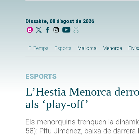
Dissabte, 08 d'agost de 2026
El Temps
Esports
Mallorca
Menorca
Eivi
ESPORTS
L’Hestia Menorca derrota
als ‘play-off’
Els menorquins trenquen la dinàmi
58); Pitu Jiménez, baixa de darrera