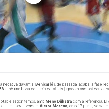
a negativa davant el
Benicarló
i, de passada, acaba la fase reg
 58
, amb una bona actuació coral i sis jugadors anotant deu o m
 notable segon temps, amb
Meno Dijkstra
com a referència. El 
cia en el darrer període.
Víctor Moreno
, amb 17 punts, va ser 