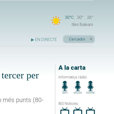
30°C
30°
26°
Illes Balears
▶ EN DIRECTE
A la carta
 tercer per
informatius ràdio
MATÍ
MIGDIA
VESPRE
o més punts (80-
IB3 Noticies