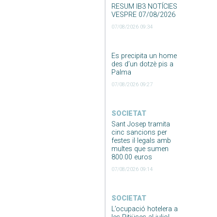
RESUM IB3 NOTÍCIES
VESPRE 07/08/2026
07/08/2026 09:34
Es precipita un home
des d’un dotzè pis a
Palma
07/08/2026 09:27
SOCIETAT
Sant Josep tramita
cinc sancions per
festes il·legals amb
multes que sumen
800.00 euros
07/08/2026 09:14
SOCIETAT
L’ocupació hotelera a