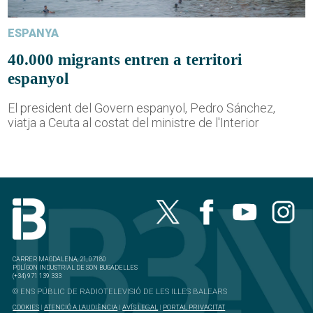
ESPANYA
40.000 migrants entren a territori
espanyol
El president del Govern espanyol, Pedro Sánchez,
viatja a Ceuta al costat del ministre de l'Interior
CARRER MAGDALENA, 21, 07180
POLÍGON INDUSTRIAL DE SON BUGADELLES
(+34) 971 139 333
© ENS PÚBLIC DE RADIOTELEVISIÓ DE LES ILLES BALEARS
COOKIES
|
ATENCIÓ A L'AUDIÈNCIA
|
AVÍS LEGAL
|
PORTAL PRIVACITAT