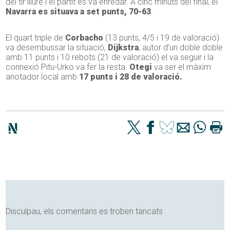
del tir lliure i el partit es va enredar. A cinc minuts del final, el
Navarra es situava a set punts, 70-63
.
El quart triple de
Corbacho
(13 punts, 4/5 i 19 de valoració)
va desembussar la situació;
Dijkstra
, autor d’un doble doble
amb 11 punts i 10 rebots (21 de valoració) el va seguir i la
connexió Pitu-Urko va fer la resta.
Otegi
va ser el màxim
anotador local amb
17 punts i 28 de valoració.
Disculpau, els comentaris es troben tancats