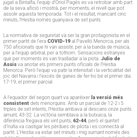
jugat a Bintalfa, l’equip d’Oriol Pagès es va retrobar amb part
de la seva afició i mostrà, per moments, el nivell que pot
assolir aquesta temporada. Tot i el resultat, mancant cinc
minuts, l’Hestia només guanyava de set punts.
La normativa de seguretat va ser la gran protagonista en el
primer partit de l’era
COVID-19
al Pavelló Menorca, per als
750 aficionats que hi van assistir, per a la banda de música,
per a l’equip arbitral, per a tothom. Sensacions estranyes
que per moments es van traslladar a la pista.
Julio de
Assis
va anotar els primers punts oficials de l’Hestia
Menorca. Però l’equip va patir la intensitat i la verticalitat del
joc del Navarra i l’excés de ganes de fer-ho bé el primer dia.
17-19, el primer parcial.
A l’equador del segon quart va aparèixer
la versió més
consistent
dels menorquins. Amb un parcial de 12-2 i 5
triples de set intents, l’Hestia arribava al descans onze punts
amunt, 43-32. La victòria semblava a la butxaca, la
diferència fregava els vint punts,
62-44
, però el quintet
d’Iruña va castigar les pèrdues de pilota i es connectà al
partit. L’Hestia va estar set minuts i mig sumant només des