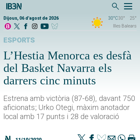
Dijous, 06 d'agost de 2026
30°C
30°
25°
Illes Balears
ESPORTS
L’Hestia Menorca es desfà
del Basket Navarra els
darrers cinc minuts
Estrena amb victòria (87-68), davant 750
aficionats; Urko Otegi, màxim anotador
local amb 17 punts i 28 de valoració
11/10/2020