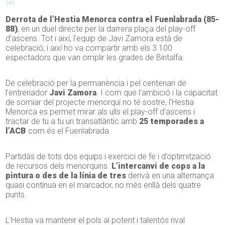
195
Derrota de l’Hestia Menorca contra el Fuenlabrada (85-
88)
, en un duel directe per la darrera plaça del play-off
d’ascens. Tot i així, l’equip de Javi Zamora està de
celebració, i així ho va compartir amb els 3.100
espectadors que van omplir les grades de Bintalfa.
De celebració per la permanència i pel centenari de
l’entrenador
Javi Zamora
. I com que l’ambició i la capacitat
de somiar del projecte menorquí no té sostre, l’Hestia
Menorca es permet mirar als ulls el play-off d’ascens i
tractar de tu a tu un transatlàntic amb
25 temporades a
l’ACB
com és el Fuenlabrada.
Partidàs de tots dos equips i exercici de fe i d’optimització
de recursos dels menorquins.
L’intercanvi de cops a la
pintura o des de la línia de tres
derivà en una alternança
quasi contínua en el marcador, no més enllà dels quatre
punts.
L’Hestia va mantenir el pols al potent i talentós rival