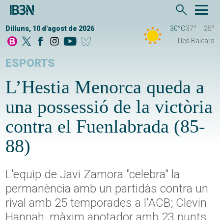
Dilluns, 10 d'agost de 2026
30°C
37°
25°
Illes Balears
ESPORTS
L’Hestia Menorca queda a
una possessió de la victòria
contra el Fuenlabrada (85-
88)
L'equip de Javi Zamora "celebra" la
permanència amb un partidàs contra un
rival amb 25 temporades a l'ACB; Clevin
Hannah, màxim anotador amb 23 punts