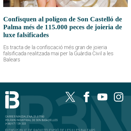
Confisquen al polígon de Son Castelló de
Palma més de 115.000 peces de joieria de
luxe falsificades
Es tracta de la confiscació més gran de joieria
falsificada realitzada mai per la Guàrdia Civil a les
Balears
CARRER MAGDALENA, 21, 07180
POLÍGON INDUSTRIAL DE SON BUGADELLES
(+34) 971 139 333
© ENS PÚBLIC DE RADIOTELEVISIÓ DE LES ILLES BALEARS