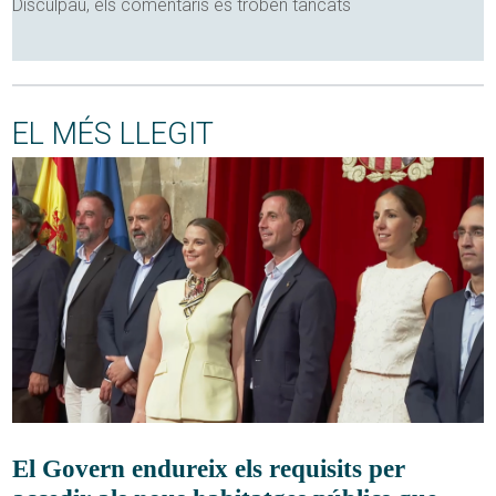
Disculpau, els comentaris es troben tancats
EL MÉS LLEGIT
El Govern endureix els requisits per