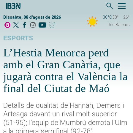
Dissabte, 08 d'agost de 2026
30°C
30°
26°
Illes Balears
ESPORTS
L’Hestia Menorca perd
amb el Gran Canària, que
jugarà contra el València la
final del Ciutat de Maó
Detalls de qualitat de Hannah, Demers i
Arteaga davant un rival molt superior
(51-95); l'equip de Mumbrú derrota l'Ulm
a la primera semifinal (92-78)