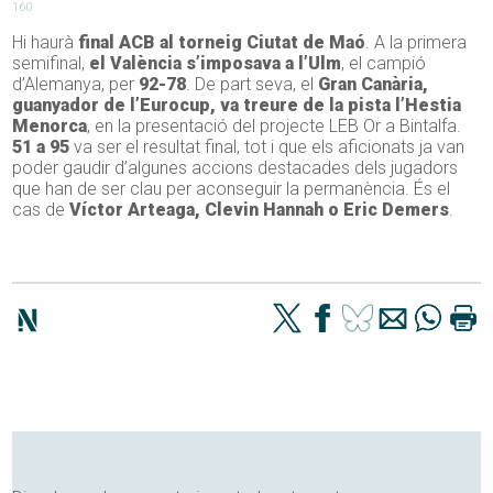
160
Hi haurà
final ACB al torneig Ciutat de Maó
. A la primera
semifinal,
el València s’imposava a l’Ulm
, el campió
d’Alemanya, per
92-78
. De part seva, el
Gran Canària,
guanyador de l’Eurocup, va treure de la pista l’Hestia
Menorca
, en la presentació del projecte LEB Or a Bintalfa.
51 a 95
va ser el resultat final, tot i que els aficionats ja van
poder gaudir d’algunes accions destacades dels jugadors
que han de ser clau per aconseguir la permanència. És el
cas de
Víctor Arteaga, Clevin Hannah o Eric Demers
.